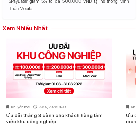
SPayLater giảm 5% tối đa 500.000 VND tại hệ thống Minh
Tuấn Mobile.
Xem Nhiều Nhất
Khuyến mãi
30/07/2026 01:00
Khu
Ưu đãi tháng 8 dành cho khách hàng làm
Ưu đ
việc khu công nghiệp
mua 