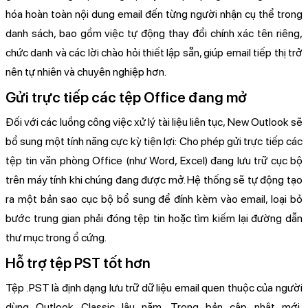
hóa hoàn toàn nội dung email đến từng người nhận cụ thể trong
danh sách, bao gồm việc tự động thay đổi chính xác tên riêng,
chức danh và các lời chào hỏi thiết lập sẵn, giúp email tiếp thị trở
nên tự nhiên và chuyên nghiệp hơn.
Gửi trực tiếp các tệp Office đang mở
Đối với các luồng công việc xử lý tài liệu liên tục, New Outlook sẽ
bổ sung một tính năng cực kỳ tiện lợi: Cho phép gửi trực tiếp các
tệp tin văn phòng Office (như Word, Excel) đang lưu trữ cục bộ
trên máy tính khi chúng đang được mở. Hệ thống sẽ tự động tạo
ra một bản sao cục bộ bổ sung để đính kèm vào email, loại bỏ
bước trung gian phải đóng tệp tin hoặc tìm kiếm lại đường dẫn
thư mục trong ổ cứng.
Hỗ trợ tệp PST tốt hơn
Tệp .PST là định dạng lưu trữ dữ liệu email quen thuộc của người
dùng Outlook Classic lâu năm. Trong bản cập nhật mới,