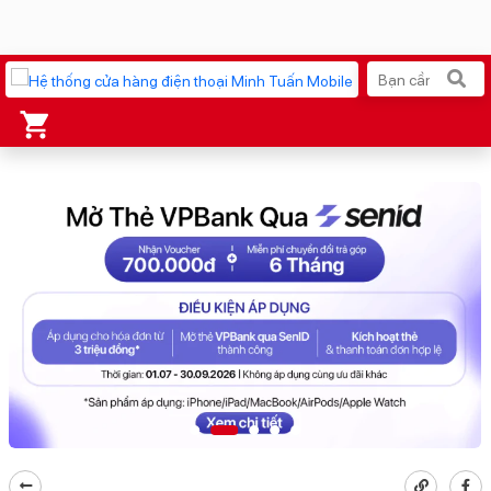
Xu hướng tìm kiếm
iPhone 17 Pro Max
MacBook Neo giá tốt
AirTag 2 Mới
Galaxy Z8 Series
AirPods 4
OPPO Reno16
Apple Watch S11
Ốp lưng Pitaka
Osmo Pocket 4
Ốp lưng Apple
Loa Marshall
Cốc sạc Apple