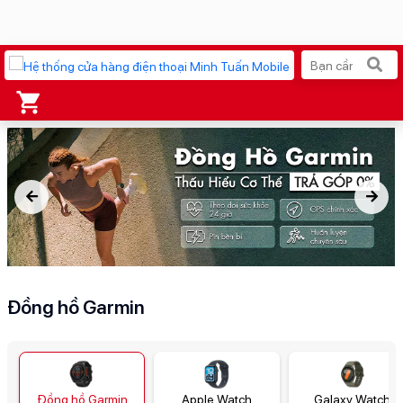
Xu hướng tìm kiếm
iPhone 17 Pro Max
MacBook Neo giá tốt
AirTag 2 Mới
Galaxy Z8 Series
AirPods 4
OPPO Reno16
Apple Watch S11
Ốp lưng Pitaka
Đồng hồ Garmin
Osmo Pocket 4
Ốp lưng Apple
Loa Marshall
Cốc sạc Apple
Đồng hồ Garmin
Apple Watch
Galaxy Watch