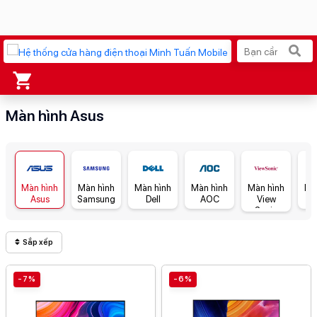
Xu hướng tìm kiếm
Màn hình Asus
iPhone 17 Pro Max
MacBook Neo giá tốt
AirTag 2 Mới
Galaxy Z8 Series
Màn hình
Màn hình
Màn hình
Màn hình
Màn hình
Mà
AirPods 4
OPPO Reno16
Asus
Samsung
Dell
AOC
View
P
Sonic
Apple Watch S11
Ốp lưng Pitaka
Sắp xếp
Osmo Pocket 4
Ốp lưng Apple
-7%
-6%
Loa Marshall
Cốc sạc Apple