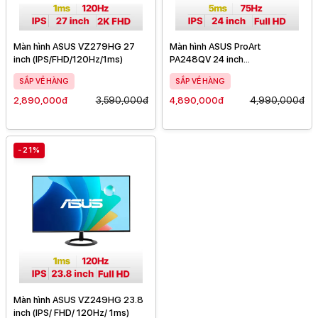
Màn hình ASUS VZ279HG 27
Màn hình ASUS ProArt
inch (IPS/FHD/120Hz/1ms)
PA248QV 24 inch
(IPS/WUXGA/75Hz/ 5 ms)
SẮP VỀ HÀNG
SẮP VỀ HÀNG
2,890,000đ
3,590,000đ
4,890,000đ
4,990,000đ
-21%
Màn hình ASUS VZ249HG 23.8
inch (IPS/ FHD/ 120Hz/ 1ms)