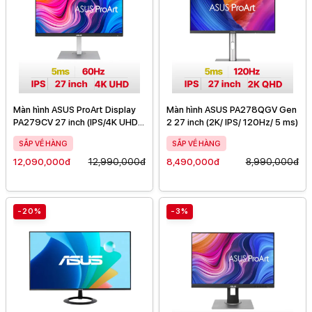
Màn hình ASUS ProArt Display
Màn hình ASUS PA278QGV Gen
PA279CV 27 inch (IPS/4K UHD/
2 27 inch (2K/ IPS/ 120Hz/ 5 ms)
60Hz/ 5 ms)
SẮP VỀ HÀNG
SẮP VỀ HÀNG
12,090,000đ
12,990,000đ
8,490,000đ
8,990,000đ
-20%
-3%