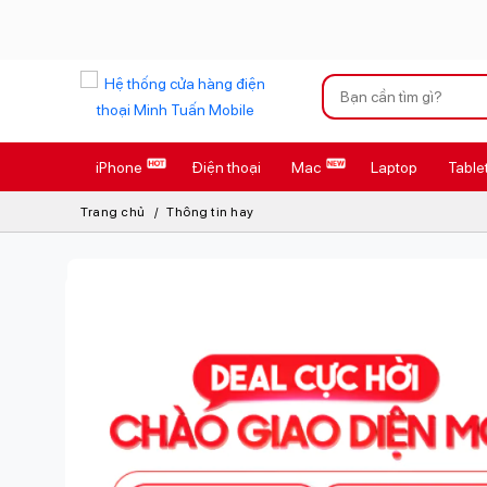
Xu hướng tìm kiếm
iPhone
Điện thoại
Mac
Laptop
Table
iPhone 17 Pro
Trang chủ
Thông tin hay
AirTag 2 Mới
AirPods 4
Apple Watch S
Osmo Pocket 
Loa Marshall