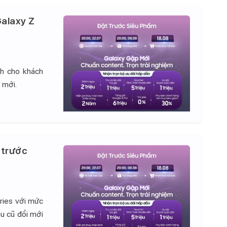
alaxy Z
nh cho khách
 mới.
 trước
ries với mức
hu cũ đổi mới