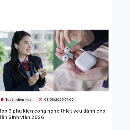
Tư vấn chọn mua
03/08/2026 01:00
Khu
Top 9 phụ kiện công nghệ thiết yếu dành cho
Ưu đã
Tân Sinh viên 2026
Mobil