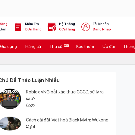
Hàng
Kiểm Tra
Hệ Thống
Tài Khoản
 Bạn
Đơn Hàng
Cửa Hàng
Đăng Nhập
Gia dụng
Hàng cũ
Thu cũ
Kèo thơm
Ưu đãi
Thông 
Chủ Đề Thảo Luận Nhiều
Roblox VNG bắt xác thực CCCD, xử lý ra
sao?
22
Cách cài đặt Việt hoá Black Myth: Wukong
14