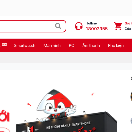
Hotline
Giỏ 
18003355
Của
t
Smartwatch
Màn hình
PC
Âm thanh
Phụ kiện
 Max
MacBook Neo giá tốt
Galaxy Z8 Series
OPPO Reno16
11
Ốp lưng Pitaka
4
Ốp lưng Apple
Cốc sạc Apple