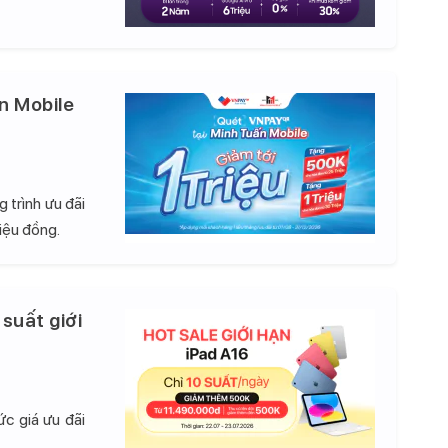
n Mobile
 trình ưu đãi
iệu đồng.
 suất giới
c giá ưu đãi