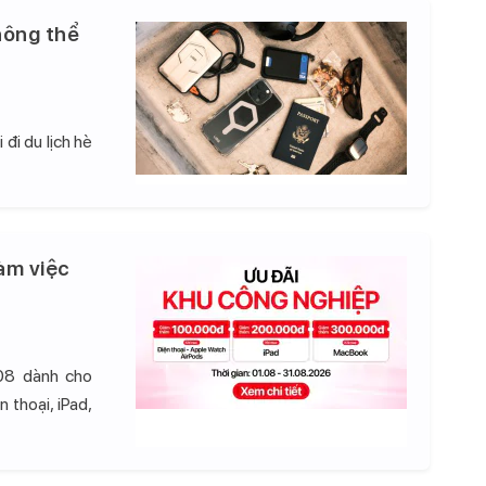
hông thể
đi du lịch hè
àm việc
08 dành cho
 thoại, iPad,