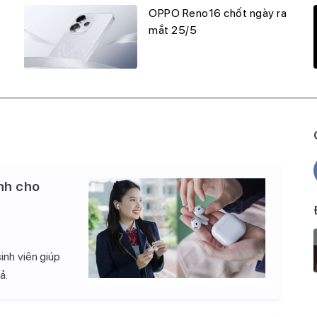
OPPO Reno16 chốt ngày ra
mắt 25/5
nh cho
inh viên giúp
ả.