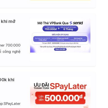
 khi mở
cher 700.000
đồ công nghệ
00k khi
góp SPayLater