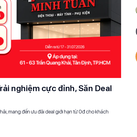
rải nghiệm cực đỉnh, Săn Deal
ải, mang đến ưu đãi deal giới hạn từ 0đ cho khách