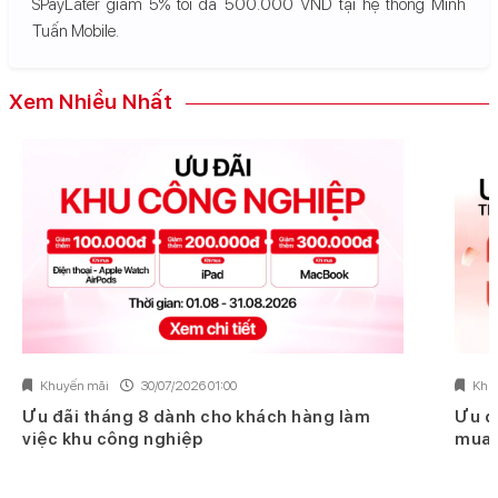
SPayLater giảm 5% tối đa 500.000 VND tại hệ thống Minh
Tuấn Mobile.
Xem Nhiều Nhất
Khuyến mãi
30/07/2026 01:00
Khu
Ưu đãi tháng 8 dành cho khách hàng làm
Ưu đ
việc khu công nghiệp
mua 