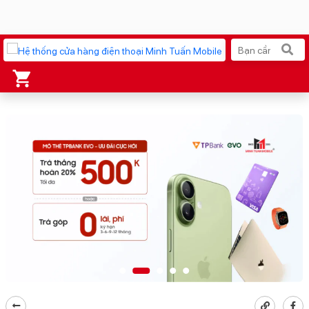
Xu hướng tìm kiếm
iPhone 17 Pro Max
MacBook Neo giá tốt
AirTag 2 Mới
Galaxy Z8 Series
AirPods 4
OPPO Reno16
Apple Watch S11
Ốp lưng Pitaka
Osmo Pocket 4
Ốp lưng Apple
Loa Marshall
Cốc sạc Apple