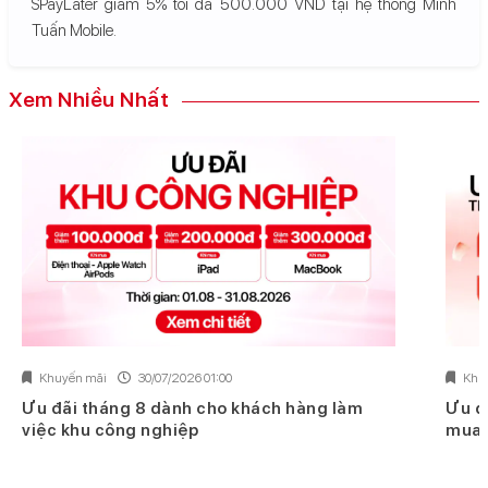
SPayLater giảm 5% tối đa 500.000 VND tại hệ thống Minh
Tuấn Mobile.
Xem Nhiều Nhất
Khuyến mãi
30/07/2026 01:00
Khu
Ưu đãi tháng 8 dành cho khách hàng làm
Ưu đ
việc khu công nghiệp
mua 