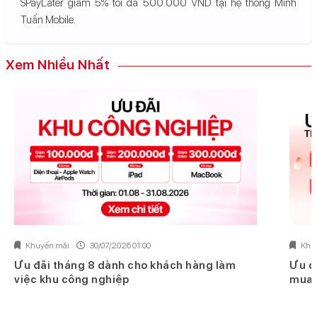
SPayLater giảm 5% tối đa 500.000 VND tại hệ thống Minh
Tuấn Mobile.
Xem Nhiều Nhất
Khuyến mãi
30/07/2026 01:00
Khu
Ưu đãi tháng 8 dành cho khách hàng làm
Ưu đ
việc khu công nghiệp
mua 