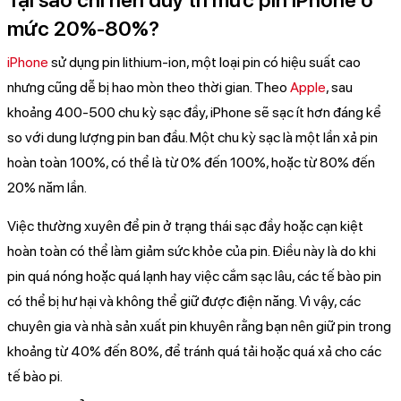
Tại sao chỉ nên duy trì mức pin iPhone ở
mức 20%-80%?
iPhone
sử dụng pin lithium-ion, một loại pin có hiệu suất cao
nhưng cũng dễ bị hao mòn theo thời gian. Theo
Apple
, sau
khoảng 400-500 chu kỳ sạc đầy, iPhone sẽ sạc ít hơn đáng kể
so với dung lượng pin ban đầu. Một chu kỳ sạc là một lần xả pin
hoàn toàn 100%, có thể là từ 0% đến 100%, hoặc từ 80% đến
20% năm lần.
Việc thường xuyên để pin ở trạng thái sạc đầy hoặc cạn kiệt
hoàn toàn có thể làm giảm sức khỏe của pin. Điều này là do khi
pin quá nóng hoặc quá lạnh hay việc cắm sạc lâu, các tế bào pin
có thể bị hư hại và không thể giữ được điện năng. Vì vậy, các
chuyên gia và nhà sản xuất pin khuyên rằng bạn nên giữ pin trong
khoảng từ 40% đến 80%, để tránh quá tải hoặc quá xả cho các
tế bào pi.