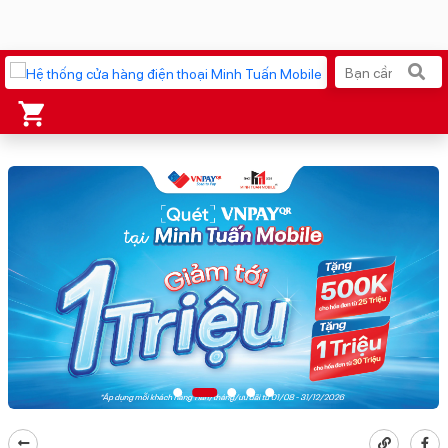
Xu hướng tìm kiếm
iPhone 17 Pro Max
MacBook Neo giá tốt
AirTag 2 Mới
Galaxy Z8 Series
AirPods 4
OPPO Reno16
Apple Watch S11
Ốp lưng Pitaka
Osmo Pocket 4
Ốp lưng Apple
Loa Marshall
Cốc sạc Apple