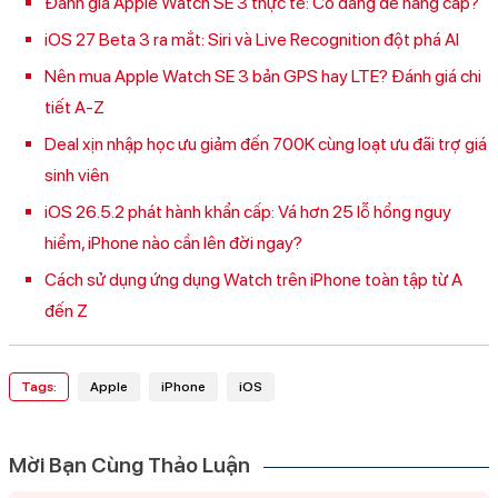
Đánh giá Apple Watch SE 3 thực tế: Có đáng để nâng cấp?
iOS 27 Beta 3 ra mắt: Siri và Live Recognition đột phá AI
Nên mua Apple Watch SE 3 bản GPS hay LTE? Đánh giá chi
tiết A-Z
Deal xịn nhập học ưu giảm đến 700K cùng loạt ưu đãi trợ giá
sinh viên
iOS 26.5.2 phát hành khẩn cấp: Vá hơn 25 lỗ hổng nguy
hiểm, iPhone nào cần lên đời ngay?
Cách sử dụng ứng dụng Watch trên iPhone toàn tập từ A
đến Z
Tags:
Apple
iPhone
iOS
Mời Bạn Cùng Thảo Luận