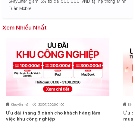
SPayLater giảm 5% tối đa 500.000 VND tại hệ thống Minh
Tuấn Mobile.
Xem Nhiều Nhất
Khuyến mãi
30/07/2026 01:00
Khu
Ưu đãi tháng 8 dành cho khách hàng làm
Ưu đ
việc khu công nghiệp
mua 