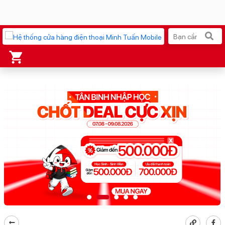
Xu hướng tìm kiếm
iPhone 17 Pro Max
MacBook Neo giá tốt
AirTag 2 Mới
Galaxy Z8 Series
AirPods 4
OPPO Reno16
Apple Watch S11
Ốp lưng Pitaka
Osmo Pocket 4
Ốp lưng Apple
Loa Marshall
Cốc sạc Apple