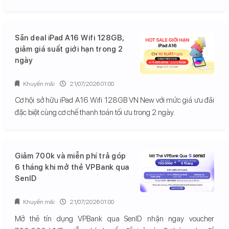
Săn deal iPad A16 Wifi 128GB,
giảm giá suất giới hạn trong 2
ngày
Khuyến mãi
21/07/2026 01:00
Cơ hội sở hữu iPad A16 Wifi 128GB VN New với mức giá ưu đãi
đặc biệt cùng cơ chế thanh toán tối ưu trong 2 ngày.
Giảm 700k và miễn phí trả góp
6 tháng khi mở thẻ VPBank qua
SenID
Khuyến mãi
21/07/2026 01:00
Mở thẻ tín dụng VPBank qua SenID nhận ngay voucher