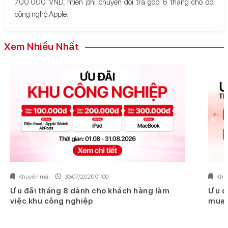
700.000 VND, miễn phí chuyển đổi trả góp 6 tháng cho đồ
công nghệ Apple.
Xem Nhiều Nhất
Khuyến mãi
30/07/2026 01:00
Khu
Ưu đãi tháng 8 dành cho khách hàng làm
Ưu đ
việc khu công nghiệp
mua 