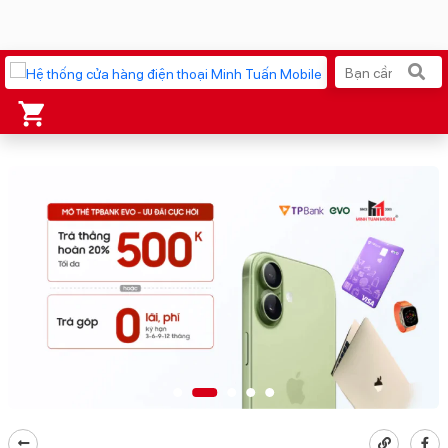
Xu hướng tìm kiếm
iPhone 17 Pro Max
MacBook Neo giá tốt
AirTag 2 Mới
Galaxy Z8 Series
AirPods 4
OPPO Reno16
Apple Watch S11
Ốp lưng Pitaka
Osmo Pocket 4
Ốp lưng Apple
Loa Marshall
Cốc sạc Apple