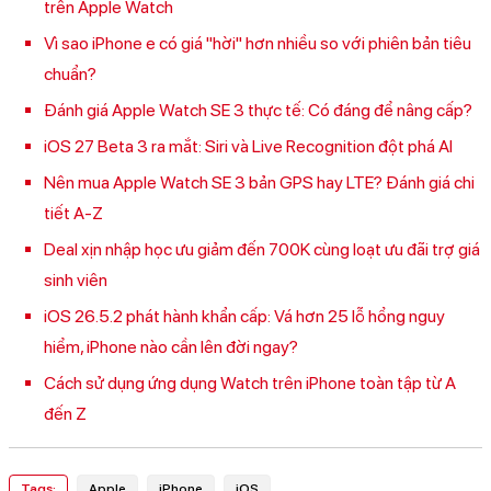
trên Apple Watch
Vì sao iPhone e có giá "hời" hơn nhiều so với phiên bản tiêu
chuẩn?
Đánh giá Apple Watch SE 3 thực tế: Có đáng để nâng cấp?
iOS 27 Beta 3 ra mắt: Siri và Live Recognition đột phá AI
Nên mua Apple Watch SE 3 bản GPS hay LTE? Đánh giá chi
tiết A-Z
Deal xịn nhập học ưu giảm đến 700K cùng loạt ưu đãi trợ giá
sinh viên
iOS 26.5.2 phát hành khẩn cấp: Vá hơn 25 lỗ hổng nguy
hiểm, iPhone nào cần lên đời ngay?
Cách sử dụng ứng dụng Watch trên iPhone toàn tập từ A
đến Z
Tags:
Apple
iPhone
iOS