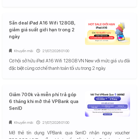
Săn deal iPad A16 Wifi 128GB,
giảm giá suất giới hạn trong 2
ngày
Khuyến mãi
21/07/2026 01:00
Cơ hội sở hữu iPad A16 Wifi 128GB VN New với mức giá ưu đãi
đặc biệt cùng cơ chế thanh toán tối ưu trong 2 ngày.
Giảm 700k và miễn phí trả góp
6 tháng khi mở thẻ VPBank qua
SenID
Khuyến mãi
21/07/2026 01:00
Mở thẻ tín dụng VPBank qua SenID nhận ngay voucher