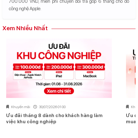
700.000 VND, miễn phí chuyển đổi trả góp 6 tháng cho đồ
công nghệ Apple.
Xem Nhiều Nhất
Khuyến mãi
30/07/2026 01:00
Khu
Ưu đãi tháng 8 dành cho khách hàng làm
Ưu đ
việc khu công nghiệp
mua 