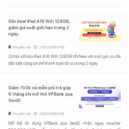
Săn deal iPad A16 Wifi 128GB,
giảm giá suất giới hạn trong 2
ngày
Khuyến mãi
21/07/2026 01:00
Cơ hội sở hữu iPad A16 Wifi 128GB VN New với mức giá ưu đãi
đặc biệt cùng cơ chế thanh toán tối ưu trong 2 ngày.
Giảm 700k và miễn phí trả góp
6 tháng khi mở thẻ VPBank qua
SenID
Khuyến mãi
21/07/2026 01:00
Mở thẻ tín dụng VPBank qua SenID nhận ngay voucher