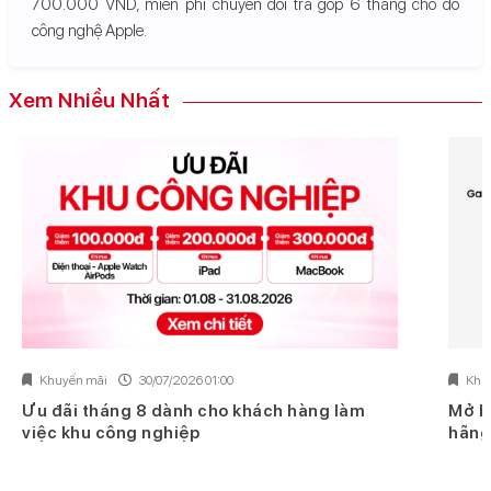
700.000 VND, miễn phí chuyển đổi trả góp 6 tháng cho đồ
công nghệ Apple.
Xem Nhiều Nhất
Khuyến mãi
30/07/2026 01:00
Khu
Ưu đãi tháng 8 dành cho khách hàng làm
Mở b
việc khu công nghiệp
hãng 