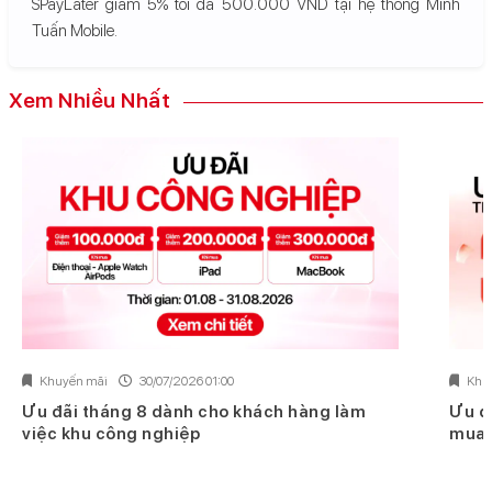
SPayLater giảm 5% tối đa 500.000 VND tại hệ thống Minh
Tuấn Mobile.
Xem Nhiều Nhất
Khuyến mãi
30/07/2026 01:00
Khu
Ưu đãi tháng 8 dành cho khách hàng làm
Ưu đ
việc khu công nghiệp
mua 