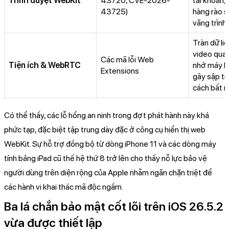
Trình duyệt WebKit
43720, CVE-2026-
tài khoản,
43725)
hàng rào 
văng trình
Tràn dữ liệ
video qua 
Các mã lỗi Web
Tiện ích & WebRTC
nhớ máy bị
Extensions
gây sập ti
cách bất n
Có thể thấy, các lỗ hổng an ninh trong đợt phát hành này khá
phức tạp, đặc biệt tập trung dày đặc ở công cụ hiển thị web
WebKit. Sự hỗ trợ đồng bộ từ dòng iPhone 11 và các dòng máy
tính bảng iPad cũ thế hệ thứ 8 trở lên cho thấy nỗ lực bảo vệ
người dùng trên diện rộng của Apple nhằm ngăn chặn triệt để
các hành vi khai thác mã độc ngầm.
Ba lá chắn bảo mật cốt lõi trên iOS 26.5.2
vừa được thiết lập