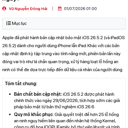
Vũ Nguyễn Đông Hải
01/07/2026 01:00
Mục lục
Apple đã phát hành bản cập nhật bảo mật iOS 26.5.2 (và iPadOS
26.5.2) dành cho người dùng iPhone lẫn iPad. Khác với các bản
cập nhật định kỳ tập trung vào tính năng mới, phiên bản lần này
đóng vai trò như lá chắn quan trọng, xử lý hàng loạt lỗ hổng an
ninh có thể đe dọa trực tiếp đến dữ liệu cá nhân của người dùng.
Tóm tắt chung:
Bản chất bản cập nhật:
iOS 26.5.2 được phát hành
chính thức vào ngày 29/06/2026, tích hợp sớm các giải
pháp bảo mật từ bản thử nghiệm iOS 26.6.
Quy mô khắc phục
: Giải quyết triệt để hơn 25 lỗ hổng
an ninh nguy hiểm liên quan đến nhân hệ thống Kernel,
công cụ đồ họa IOGPUFamily, bộ thư viện libxslt và trình