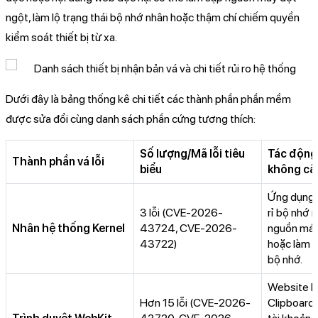
ngột, làm lộ trạng thái bộ nhớ nhân hoặc thậm chí chiếm quyền
kiểm soát thiết bị từ xa.
Dưới đây là bảng thống kê chi tiết các thành phần phần mềm
được sửa đổi cùng danh sách phần cứng tương thích:
Số lượng/Mã lỗi tiêu
Tác động
Thành phần vá lỗi
biểu
không cậ
Ứng dụng đ
3 lỗi (CVE-2026-
rỉ bộ nhớ 
Nhân hệ thống Kernel
43724, CVE-2026-
nguồn máy 
43722)
hoặc làm sa
bộ nhớ.
Website l
Hơn 15 lỗi (CVE-2026-
Clipboard, 