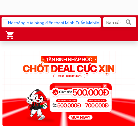
Xu hướng tìm kiếm
iPhone 17 Pro Max
MacBook Neo giá tốt
AirTag 2 Mới
Galaxy Z8 Series
AirPods 4
OPPO Reno16
Apple Watch S11
Ốp lưng Pitaka
Osmo Pocket 4
Ốp lưng Apple
Loa Marshall
Cốc sạc Apple