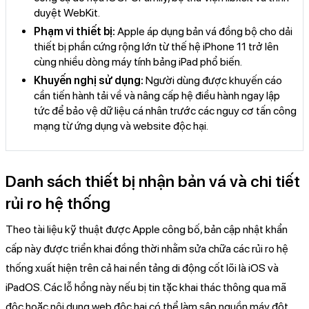
duyệt WebKit.
Phạm vi thiết bị:
Apple áp dụng bản vá đồng bộ cho dải
thiết bị phần cứng rộng lớn từ thế hệ iPhone 11 trở lên
cùng nhiều dòng máy tính bảng iPad phổ biến.
Khuyến nghị sử dụng:
Người dùng được khuyến cáo
cần tiến hành tải về và nâng cấp hệ điều hành ngay lập
tức để bảo vệ dữ liệu cá nhân trước các nguy cơ tấn công
mạng từ ứng dụng và website độc hại.
Danh sách thiết bị nhận bản vá và chi tiết
rủi ro hệ thống
Theo tài liệu kỹ thuật được Apple công bố, bản cập nhật khẩn
cấp này được triển khai đồng thời nhằm sửa chữa các rủi ro hệ
thống xuất hiện trên cả hai nền tảng di động cốt lõi là iOS và
iPadOS. Các lỗ hổng này nếu bị tin tặc khai thác thông qua mã
độc hoặc nội dung web độc hại có thể làm sập nguồn máy đột