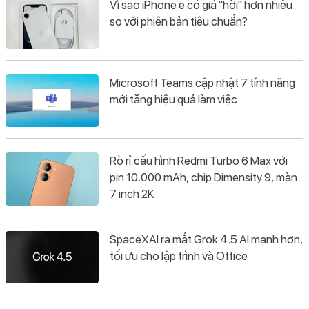
Vì sao iPhone e có giá "hời" hơn nhiều
so với phiên bản tiêu chuẩn?
Microsoft Teams cập nhật 7 tính năng
mới tăng hiệu quả làm việc
Rò rỉ cấu hình Redmi Turbo 6 Max với
pin 10.000 mAh, chip Dimensity 9, màn
7 inch 2K
SpaceXAI ra mắt Grok 4.5 AI mạnh hơn,
tối ưu cho lập trình và Office