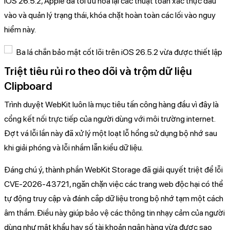
iOS 26.5.2, Apple đã tối ưu hóa lại các thuật toán xác thực đầu
vào và quản lý trạng thái, khóa chặt hoàn toàn các lối vào nguy
hiểm này.
Triệt tiêu rủi ro theo dõi và trộm dữ liệu
Clipboard
Trình duyệt WebKit luôn là mục tiêu tấn công hàng đầu vì đây là
cổng kết nối trực tiếp của người dùng với môi trường internet.
Đợt vá lỗi lần này đã xử lý một loạt lỗ hổng sử dụng bộ nhớ sau
khi giải phóng và lỗi nhầm lẫn kiểu dữ liệu.
Đáng chú ý, thành phần WebKit Storage đã giải quyết triệt để lỗi
CVE-2026-43721, ngăn chặn việc các trang web độc hại có thể
tự động truy cập và đánh cắp dữ liệu trong bộ nhớ tạm một cách
âm thầm. Điều này giúp bảo vệ các thông tin nhạy cảm của người
dùng như mật khẩu hay số tài khoản ngân hàng vừa được sao