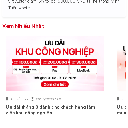
SPayLater giảm 5% tối đa 500.000 VND tại hệ thống Minh
Tuấn Mobile.
Xem Nhiều Nhất
Khuyến mãi
30/07/2026 01:00
Khu
Ưu đãi tháng 8 dành cho khách hàng làm
Ưu đ
việc khu công nghiệp
mua 