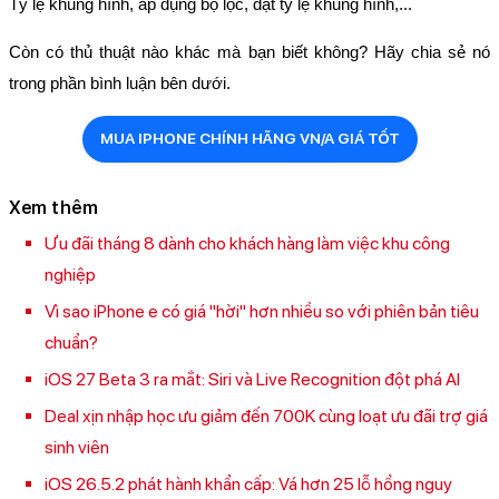
Tỷ lệ khung hình, áp dụng bộ lọc, đặt tỷ lệ khung hình,...
Còn có thủ thuật nào khác mà bạn biết không? Hãy chia sẻ nó
trong phần bình luận bên dưới.
MUA IPHONE CHÍNH HÃNG VN/A GIÁ TỐT
Xem thêm
Ưu đãi tháng 8 dành cho khách hàng làm việc khu công
nghiệp
Vì sao iPhone e có giá "hời" hơn nhiều so với phiên bản tiêu
chuẩn?
iOS 27 Beta 3 ra mắt: Siri và Live Recognition đột phá AI
Deal xịn nhập học ưu giảm đến 700K cùng loạt ưu đãi trợ giá
sinh viên
iOS 26.5.2 phát hành khẩn cấp: Vá hơn 25 lỗ hổng nguy