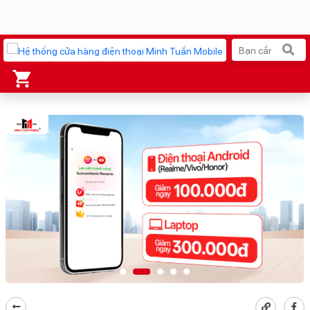
Xu hướng tìm kiếm
iPhone 17 Pro Max
MacBook Neo giá tốt
AirTag 2 Mới
Galaxy Z8 Series
AirPods 4
OPPO Reno16
Apple Watch S11
Ốp lưng Pitaka
Osmo Pocket 4
Ốp lưng Apple
Loa Marshall
Cốc sạc Apple