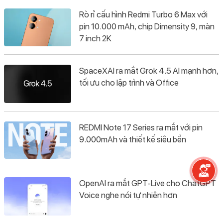
Rò rỉ cấu hình Redmi Turbo 6 Max với
pin 10.000 mAh, chip Dimensity 9, màn
7 inch 2K
SpaceXAI ra mắt Grok 4.5 AI mạnh hơn,
tối ưu cho lập trình và Office
REDMI Note 17 Series ra mắt với pin
9.000mAh và thiết kế siêu bền
OpenAI ra mắt GPT-Live cho ChatGPT
Voice nghe nói tự nhiên hơn