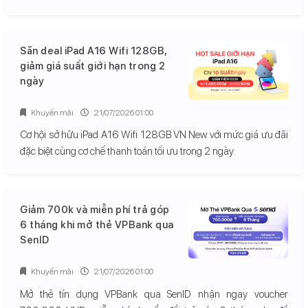
Săn deal iPad A16 Wifi 128GB,
giảm giá suất giới hạn trong 2
ngày
Khuyến mãi
21/07/2026 01:00
Cơ hội sở hữu iPad A16 Wifi 128GB VN New với mức giá ưu đãi
đặc biệt cùng cơ chế thanh toán tối ưu trong 2 ngày.
Giảm 700k và miễn phí trả góp
6 tháng khi mở thẻ VPBank qua
SenID
Khuyến mãi
21/07/2026 01:00
Mở thẻ tín dụng VPBank qua SenID nhận ngay voucher