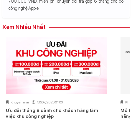
700.000 VND, miễn phí chuyển đổi trả góp 6 tháng cho đồ
công nghệ Apple.
Xem Nhiều Nhất
Khuyến mãi
30/07/2026 01:00
Khu
Ưu đãi tháng 8 dành cho khách hàng làm
Mở b
việc khu công nghiệp
hãng 