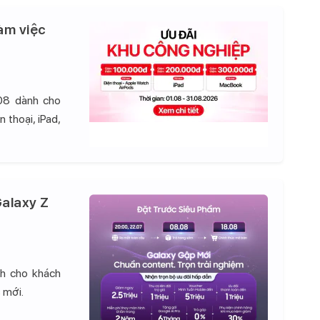
àm việc
08 dành cho
 thoại, iPad,
alaxy Z
nh cho khách
 mới.