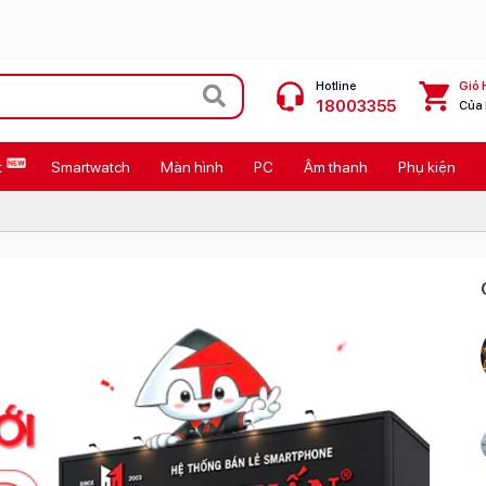
Hotline
Giỏ 
18003355
Của
t
Smartwatch
Màn hình
PC
Âm thanh
Phụ kiện
 Max
MacBook Neo giá tốt
Galaxy Z8 Series
OPPO Reno16
11
Ốp lưng Pitaka
4
Ốp lưng Apple
Cốc sạc Apple