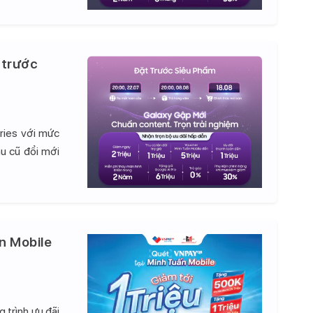
 trước
ries với mức
hu cũ đổi mới
n Mobile
 trình ưu đãi