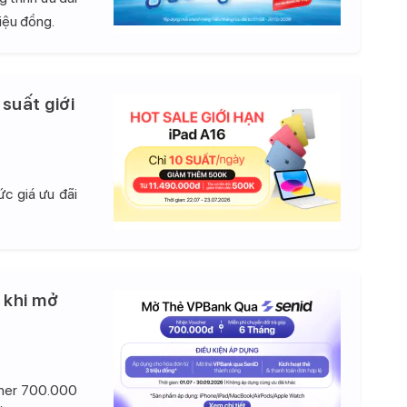
iệu đồng.
 suất giới
c giá ưu đãi
 khi mở
cher 700.000