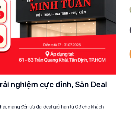
rải nghiệm cực đỉnh, Săn Deal
ải, mang đến ưu đãi deal giới hạn từ 0đ cho khách