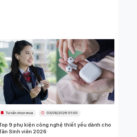
Tư vấn chọn mua
03/08/2026 01:00
Khu
Top 9 phụ kiện công nghệ thiết yếu dành cho
Ưu đã
Tân Sinh viên 2026
Mobil