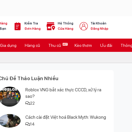
Hàng
Kiểm Tra
Hệ Thống
Tài Khoản
 Bạn
Đơn Hàng
Cửa Hàng
Đăng Nhập
Gia dụng
Hàng cũ
Thu cũ
Kèo thơm
Ưu đãi
Thông 
Chủ Đề Thảo Luận Nhiều
Roblox VNG bắt xác thực CCCD, xử lý ra
sao?
22
Cách cài đặt Việt hoá Black Myth: Wukong
14