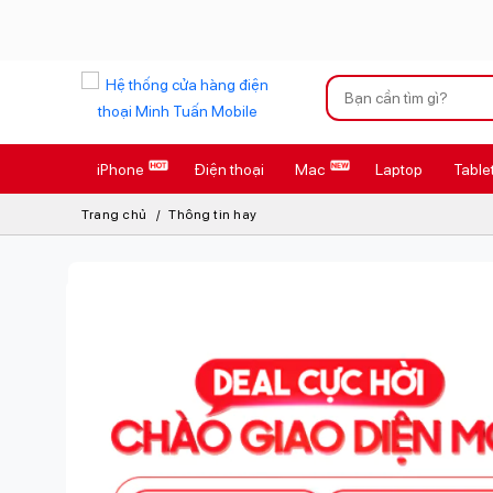
Xu hướng tìm kiếm
iPhone
Điện thoại
Mac
Laptop
Table
iPhone 17 Pro
Trang chủ
Thông tin hay
AirTag 2 Mới
AirPods 4
Apple Watch S
Osmo Pocket 
Loa Marshall