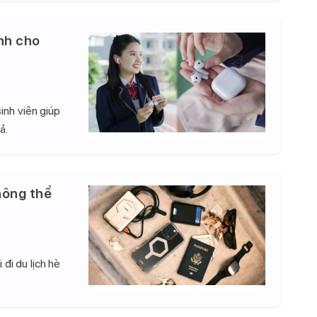
nh cho
inh viên giúp
ả.
hông thể
đi du lịch hè