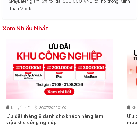
SPayLater giảm 5% tối đa 500.000 VND tại hệ thống Minh
Tuấn Mobile.
Xem Nhiều Nhất
Khuyến mãi
30/07/2026 01:00
Khu
Ưu đãi tháng 8 dành cho khách hàng làm
Ưu đ
việc khu công nghiệp
mua 