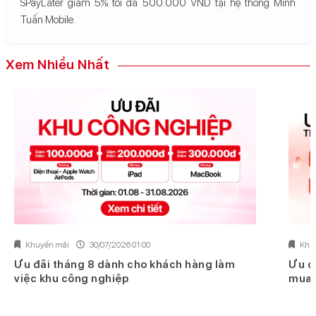
SPayLater giảm 5% tối đa 500.000 VND tại hệ thống Minh
Tuấn Mobile.
Xem Nhiều Nhất
Khuyến mãi
30/07/2026 01:00
Khu
Ưu đãi tháng 8 dành cho khách hàng làm
Ưu đ
việc khu công nghiệp
mua 