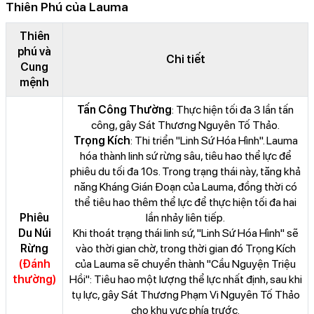
Thiên Phú của Lauma
Thiên
phú và
Chi tiết
Cung
mệnh
Tấn Công Thường
: Thực hiện tối đa 3 lần tấn
công, gây Sát Thương Nguyên Tố Thảo.
Trọng Kích
: Thi triển "Linh Sứ Hóa Hình". Lauma
hóa thành linh sứ rừng sâu, tiêu hao thể lực để
phiêu du tối đa 10s. Trong trạng thái này, tăng khả
năng Kháng Gián Đoạn của Lauma, đồng thời có
thể tiêu hao thêm thể lực để thực hiện tối đa hai
Phiêu
lần nhảy liên tiếp.
Du Núi
Khi thoát trạng thái linh sứ, "Linh Sứ Hóa Hình" sẽ
Rừng
vào thời gian chờ, trong thời gian đó Trọng Kích
(Đánh
của Lauma sẽ chuyển thành "Cầu Nguyện Triệu
thường)
Hồi": Tiêu hao một lượng thể lực nhất định, sau khi
tụ lực, gây Sát Thương Phạm Vi Nguyên Tố Thảo
cho khu vực phía trước.