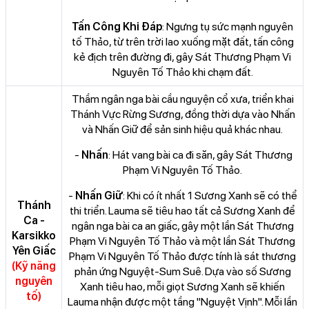
Tấn Công Khi Đáp
: Ngưng tụ sức mạnh nguyên
tố Thảo, từ trên trời lao xuống mặt đất, tấn công
kẻ địch trên đường đi, gây Sát Thương Phạm Vi
Nguyên Tố Thảo khi chạm đất.
Thầm ngân nga bài cầu nguyện cổ xưa, triển khai
Thánh Vực Rừng Sương, đồng thời dựa vào Nhấn
và Nhấn Giữ để sản sinh hiệu quả khác nhau.
-
Nhấn
: Hát vang bài ca đi săn, gây Sát Thương
Phạm Vi Nguyên Tố Thảo.
-
Nhấn Giữ
: Khi có ít nhất 1 Sương Xanh sẽ có thể
Thánh
thi triển. Lauma sẽ tiêu hao tất cả Sương Xanh để
Ca -
ngân nga bài ca an giấc, gây một lần Sát Thương
Karsikko
Phạm Vi Nguyên Tố Thảo và một lần Sát Thương
Yên Giấc
Phạm Vi Nguyên Tố Thảo được tính là sát thương
(Kỹ năng
phản ứng Nguyệt-Sum Suê. Dựa vào số Sương
nguyên
Xanh tiêu hao, mỗi giọt Sương Xanh sẽ khiến
tố)
Lauma nhận được một tầng "Nguyệt Vịnh". Mỗi lần