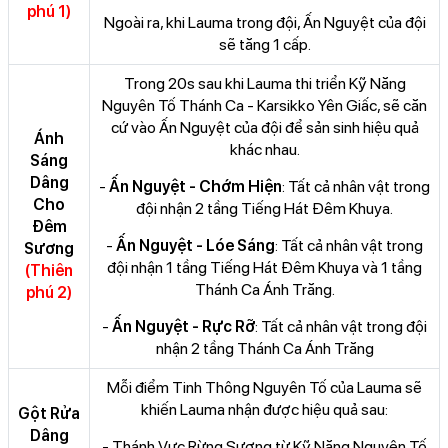
phú 1)
Ngoài ra, khi Lauma trong đội, Ấn Nguyệt của đội
sẽ tăng 1 cấp.
Trong 20s sau khi Lauma thi triển Kỹ Năng
Nguyên Tố Thánh Ca - Karsikko Yên Giấc, sẽ căn
cứ vào Ấn Nguyệt của đội để sản sinh hiệu quả
Ánh
khác nhau.
Sáng
Dâng
-
Ấn Nguyệt - Chớm Hiện
: Tất cả nhân vật trong
Cho
đội nhận 2 tầng Tiếng Hát Đêm Khuya.
Đêm
-
Ấn Nguyệt - Lóe Sáng
: Tất cả nhân vật trong
Sương
đội nhận 1 tầng Tiếng Hát Đêm Khuya và 1 tầng
(Thiên
Thánh Ca Ánh Trăng.
phú 2)
-
Ấn Nguyệt - Rực Rỡ
: Tất cả nhân vật trong đội
nhận 2 tầng Thánh Ca Ánh Trăng
Mỗi điểm Tinh Thông Nguyên Tố của Lauma sẽ
khiến Lauma nhận được hiệu quả sau:
Gột Rửa
Dâng
- Thánh Vực Rừng Sương từ Kỹ Năng Nguyên Tố