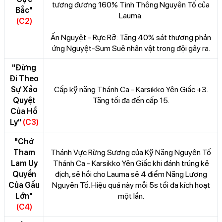
tương đương 160% Tinh Thông Nguyên Tố của
Bắc"
Lauma.
(C2)
Ấn Nguyệt - Rực Rỡ: Tăng 40% sát thương phản
ứng Nguyệt-Sum Suê nhân vật trong đội gây ra.
"Đừng
Đi Theo
Sự Xảo
Cấp kỹ năng Thánh Ca - Karsikko Yên Giấc +3.
Quyệt
Tăng tối đa đến cấp 15.
Của Hồ
Ly"
(C3)
"Chớ
Tham
Thánh Vực Rừng Sương của Kỹ Năng Nguyên Tố
Lam Uy
Thánh Ca - Karsikko Yên Giấc khi đánh trúng kẻ
Quyền
địch, sẽ hồi cho Lauma sẽ 4 điểm Năng Lượng
Của Gấu
Nguyên Tố. Hiệu quả này mỗi 5s tối đa kích hoạt
Lớn"
một lần.
(C4)