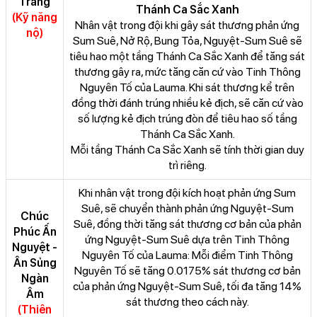
Trăng
Thánh Ca Sắc Xanh
(Kỹ năng
Nhân vật trong đội khi gây sát thương phản ứng
nộ)
Sum Suê, Nở Rộ, Bung Tỏa, Nguyệt-Sum Suê sẽ
tiêu hao một tầng Thánh Ca Sắc Xanh để tăng sát
thương gây ra, mức tăng căn cứ vào Tinh Thông
Nguyên Tố của Lauma. Khi sát thương kể trên
đồng thời đánh trúng nhiều kẻ địch, sẽ căn cứ vào
số lượng kẻ địch trúng đòn để tiêu hao số tầng
Thánh Ca Sắc Xanh.
Mỗi tầng Thánh Ca Sắc Xanh sẽ tính thời gian duy
trì riêng.
Khi nhân vật trong đội kích hoạt phản ứng Sum
Suê, sẽ chuyển thành phản ứng Nguyệt-Sum
Chúc
Suê, đồng thời tăng sát thương cơ bản của phản
Phúc Ấn
ứng Nguyệt-Sum Suê dựa trên Tinh Thông
Nguyệt -
Nguyên Tố của Lauma: Mỗi điểm Tinh Thông
Ân Sủng
Nguyên Tố sẽ tăng 0.0175% sát thương cơ bản
Ngàn
của phản ứng Nguyệt-Sum Suê, tối đa tăng 14%
Âm
sát thương theo cách này.
(Thiên