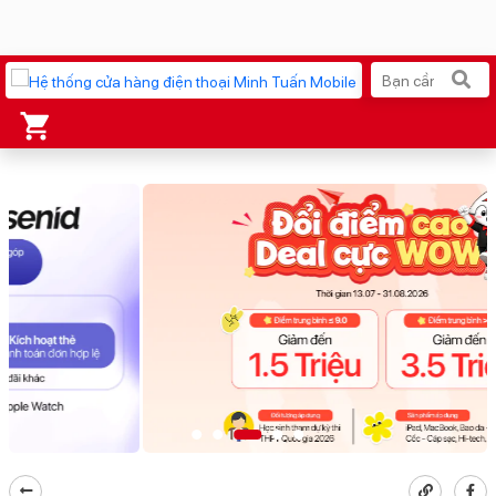
Xu hướng tìm kiếm
iPhone 17 Pro Max
MacBook Neo giá tốt
AirTag 2 Mới
Galaxy Z8 Series
AirPods 4
OPPO Reno16
Apple Watch S11
Ốp lưng Pitaka
Osmo Pocket 4
Ốp lưng Apple
Loa Marshall
Cốc sạc Apple