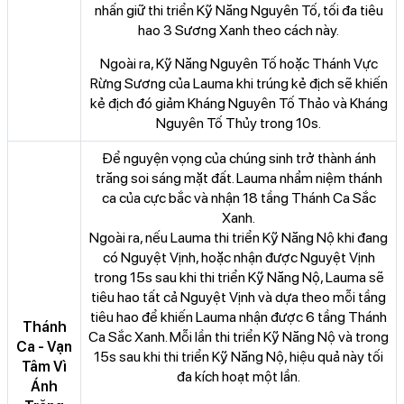
nhấn giữ thi triển Kỹ Năng Nguyên Tố, tối đa tiêu
hao 3 Sương Xanh theo cách này.
Ngoài ra, Kỹ Năng Nguyên Tố hoặc Thánh Vực
Rừng Sương của Lauma khi trúng kẻ địch sẽ khiến
kẻ địch đó giảm Kháng Nguyên Tố Thảo và Kháng
Nguyên Tố Thủy trong 10s.
Để nguyện vọng của chúng sinh trở thành ánh
trăng soi sáng mặt đất. Lauma nhẩm niệm thánh
ca của cực bắc và nhận 18 tầng Thánh Ca Sắc
Xanh.
Ngoài ra, nếu Lauma thi triển Kỹ Năng Nộ khi đang
có Nguyệt Vịnh, hoặc nhận được Nguyệt Vịnh
trong 15s sau khi thi triển Kỹ Năng Nộ, Lauma sẽ
tiêu hao tất cả Nguyệt Vịnh và dựa theo mỗi tầng
tiêu hao để khiến Lauma nhận được 6 tầng Thánh
Thánh
Ca Sắc Xanh. Mỗi lần thi triển Kỹ Năng Nộ và trong
Ca - Vạn
15s sau khi thi triển Kỹ Năng Nộ, hiệu quả này tối
Tâm Vì
đa kích hoạt một lần.
Ánh