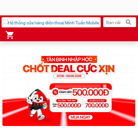
Xu hướng tìm kiếm
iPhone 17 Pro Max
MacBook Neo giá tốt
AirTag 2 Mới
Galaxy Z8 Series
AirPods 4
OPPO Reno16
Apple Watch S11
Ốp lưng Pitaka
Osmo Pocket 4
Ốp lưng Apple
Loa Marshall
Cốc sạc Apple