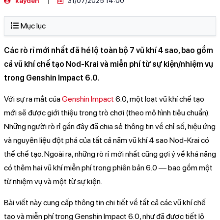
kayden
31/07/2025 14:00
Mục lục
Các rò rỉ mới nhất đã hé lộ toàn bộ 7 vũ khí 4 sao, bao gồm
cả vũ khí chế tạo Nod-Krai và miễn phí từ sự kiện/nhiệm vụ
trong Genshin Impact 6.0.
Với sự ra mắt của
Genshin Impact
6.0, một loạt vũ khí chế tạo
mới sẽ được giới thiệu trong trò chơi (theo mô hình tiêu chuẩn).
Những người rò rỉ gần đây đã chia sẻ thông tin về chỉ số, hiệu ứng
và nguyên liệu đột phá của tất cả năm vũ khí 4 sao Nod-Krai có
thể chế tạo. Ngoài ra, những rò rỉ mới nhất cũng gợi ý về khả năng
có thêm hai vũ khí miễn phí trong phiên bản 6.0 — bao gồm một
từ nhiệm vụ và một từ sự kiện.
Bài viết này cung cấp thông tin chi tiết về tất cả các vũ khí chế
tạo và miễn phí trong Genshin Impact 6.0, như đã được tiết lộ