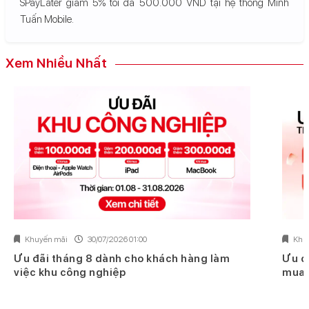
SPayLater giảm 5% tối đa 500.000 VND tại hệ thống Minh
Tuấn Mobile.
Xem Nhiều Nhất
Khuyến mãi
30/07/2026 01:00
Khu
Ưu đãi tháng 8 dành cho khách hàng làm
Ưu đ
việc khu công nghiệp
mua 