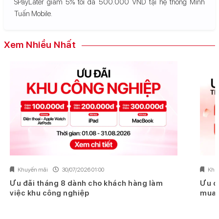
SPayLater giảm 5% tối đa 500.000 VND tại hệ thống Minh
Tuấn Mobile.
Xem Nhiều Nhất
Khuyến mãi
30/07/2026 01:00
Khu
Ưu đãi tháng 8 dành cho khách hàng làm
Ưu đ
việc khu công nghiệp
mua 