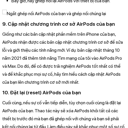
Bây giờ, hãy ghép nối lại AirPods với thiết bị của bạn.
9. Cập nhật chương trình cơ sở AirPods của bạn
Giống như các bản cập nhật phần mềm trên iPhone của bạn,
AirPods nhận được các bản cập nhật chương trình cơ sở để sửa
lỗi và giới thiệu các tính năng mới. Ví dụ: bản cập nhật tháng 10
năm 2021 đã thêm tính năng Tìm mạng của tôi vào AirPods Pro
và Max. Do đó, để có được trải nghiệm AirPods tốt nhất có thể
và để khắc phục mọi sự cố, hãy tìm hiểu cách cập nhật AirPods
của bạn lên chương trình cơ sở mới nhất.
10. Đặt lại (reset) AirPods của bạn
Cuối cùng, nếu sự cố vẫn tiếp diễn, tùy chọn cuối cùng là đặt lại
AirPods của bạn. Thao tác này sẽ xóa AirPods khỏi tất cả các
thiết bị trước đó mà bạn đã ghép nối với chúng và bạn sẽ phải
kết nối chúng lại từ đầu. Làm điều này sẽ khắc phục một số sự cố