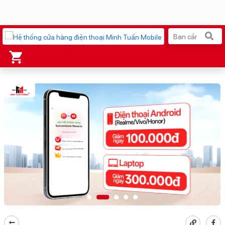
Xu hướng tìm kiếm
iPhone 17 Pro Max
MacBook Neo giá tốt
AirTag 2 Mới
Galaxy Z8 Series
AirPods 4
OPPO Reno16
Apple Watch S11
Ốp lưng Pitaka
Osmo Pocket 4
Ốp lưng Apple
Loa Marshall
Cốc sạc Apple