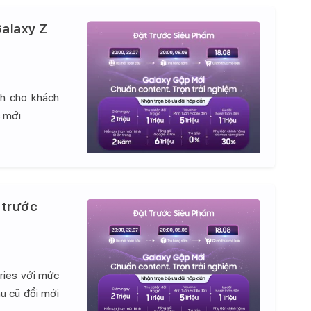
alaxy Z
nh cho khách
 mới.
 trước
ries với mức
hu cũ đổi mới