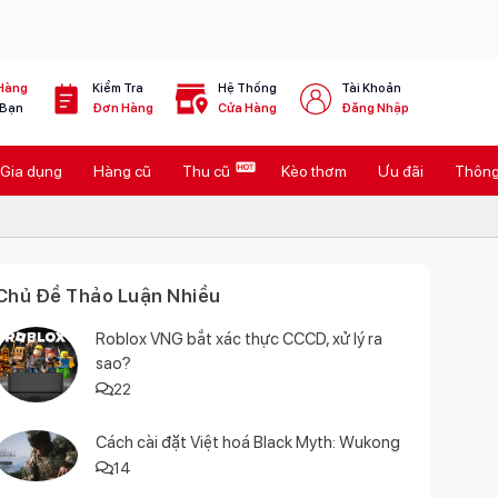
Hàng
Kiểm Tra
Hệ Thống
Tài Khoản
 Bạn
Đơn Hàng
Cửa Hàng
Đăng Nhập
Gia dụng
Hàng cũ
Thu cũ
Kèo thơm
Ưu đãi
Thông 
Chủ Đề Thảo Luận Nhiều
Roblox VNG bắt xác thực CCCD, xử lý ra
sao?
22
Cách cài đặt Việt hoá Black Myth: Wukong
14