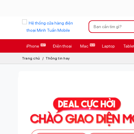
Xu hướng tìm kiếm
iPhone
Điện thoại
Mac
Laptop
Table
iPhone 17 Pro
Trang chủ
Thông tin hay
AirTag 2 Mới
AirPods 4
Apple Watch S
Osmo Pocket 
Loa Marshall