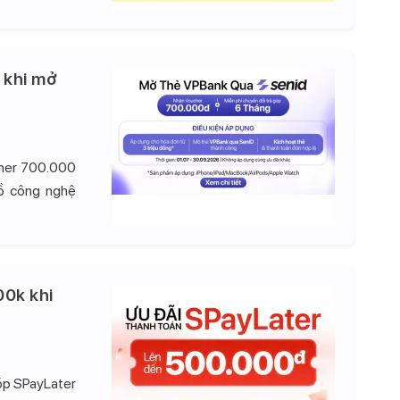
 khi mở
cher 700.000
đồ công nghệ
00k khi
góp SPayLater