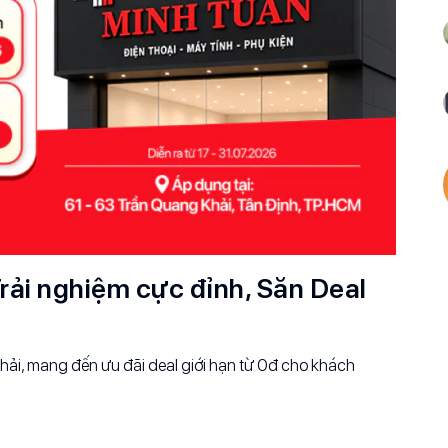
rải nghiệm cực đỉnh, Săn Deal
ải, mang đến ưu đãi deal giới hạn từ 0đ cho khách