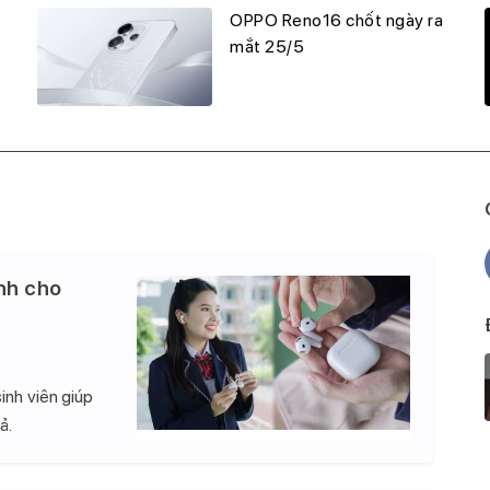
OPPO Reno16 chốt ngày ra
mắt 25/5
nh cho
inh viên giúp
ả.