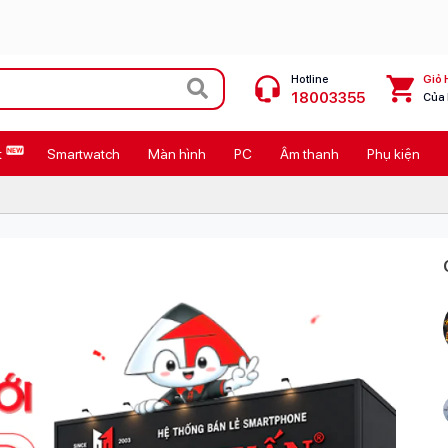
Hotline
Giỏ 
18003355
Của
t
Smartwatch
Màn hình
PC
Âm thanh
Phụ kiện
 Max
MacBook Neo giá tốt
Galaxy Z8 Series
OPPO Reno16
11
Ốp lưng Pitaka
4
Ốp lưng Apple
Cốc sạc Apple