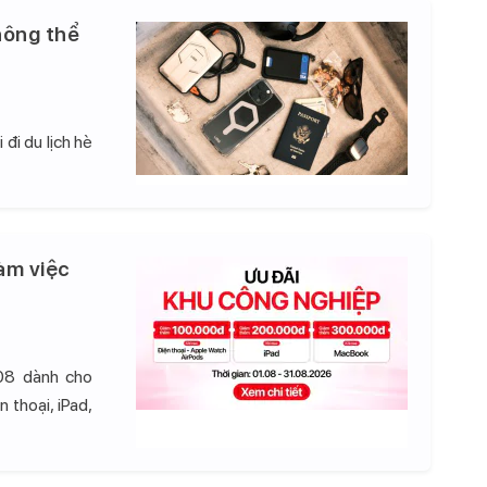
hông thể
đi du lịch hè
àm việc
08 dành cho
 thoại, iPad,