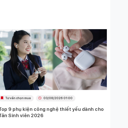
Tư vấn chọn mua
03/08/2026 01:00
Khu
Top 9 phụ kiện công nghệ thiết yếu dành cho
Ưu đã
Tân Sinh viên 2026
Mobil