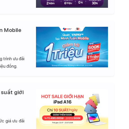
n Mobile
 trình ưu đãi
iệu đồng.
 suất giới
c giá ưu đãi