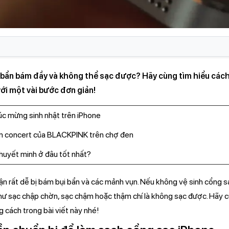
 bẩn bám đầy và không thể sạc được? Hãy cùng tìm hiểu cách
ới một vài bước đơn giản!
húc mừng sinh nhật trên iPhone
m concert của BLACKPINK trên chợ đen
uyết minh ở đâu tốt nhất?
hận rất dễ bị bám bụi bẩn và các mảnh vụn. Nếu không vệ sinh cổng 
hư sạc chập chờn, sạc chậm hoặc thậm chí là không sạc được. Hãy c
 cách trong bài viết này nhé!