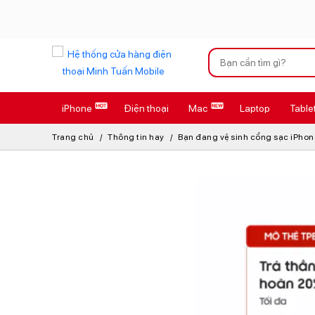
Xu hướng tìm kiếm
iPhone
Điện thoại
Mac
Laptop
Table
iPhone 17 Pro
Trang chủ
Thông tin hay
Bạn đang vệ sinh cổng sạc iPhon
AirTag 2 Mới
AirPods 4
Apple Watch S
Osmo Pocket 
Loa Marshall