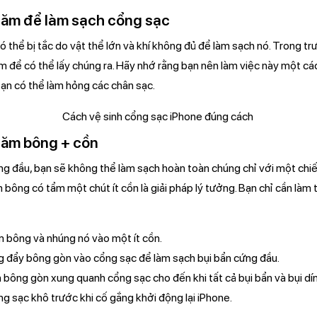
tăm để làm sạch cổng sạc
ó thể bị tắc do vật thể lớn và khí không đủ để làm sạch nó. Trong t
 để có thể lấy chúng ra. Hãy nhớ rằng bạn nên làm việc này một các
ạn có thể làm hỏng các chân sạc.
tăm bông + cồn
ng đầu, bạn sẽ không thể làm sạch hoàn toàn chúng chỉ với một chi
 bông có tẩm một chút ít cồn là giải pháp lý tưởng. Bạn chỉ cần là
m bông và nhúng nó vào một ít cồn.
ng đẩy bông gòn vào cổng sạc để làm sạch bụi bẩn cứng đầu.
n bông gòn xung quanh cổng sạc cho đến khi tất cả bụi bẩn và bụi dí
ng sạc khô trước khi cố gắng khởi động lại iPhone.