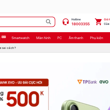
Hotline
Giỏ 
18003355
Của
t
Smartwatch
Màn hình
PC
Âm thanh
Phụ kiện
 Max
MacBook Neo giá tốt
e sai cách?
Galaxy Z8 Series
OPPO Reno16
11
Ốp lưng Pitaka
4
Ốp lưng Apple
Cốc sạc Apple