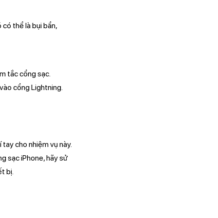
 có thể là bụi bẩn,
àm tắc cổng sạc.
 vào cổng Lightning.
 tay cho nhiệm vụ này.
ổng sạc iPhone, hãy sử
t bị.