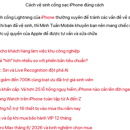
ch cổng Lightning của
iPhone
thường xuyên để tránh các vấn đề về 
hi bạn đã vệ sinh, thì Minh Tuấn Mobile khuyên bạn nên mang chiếc
ợc uỷ quyền của Apple để được tư vấn và sửa chữa.
 cho khách hàng làm việc khu công nghiệp
iá "hời" hơn nhiều so với phiên bản tiêu chuẩn?
 Siri và Live Recognition đột phá AI
 giảm đến 700K cùng loạt ưu đãi trợ giá sinh viên
 khẩn cấp: Vá hơn 25 lỗ hổng nguy hiểm, iPhone nào cần lên đời ng
ng Watch trên iPhone toàn tập từ A đến Z
ng hỗ trợ 16 thiết bị vào mùa thu năm nay
và ốp khi mua bảo hành VIP 12 tháng
Pro Max tháng 6/ 2026 và kinh nghiệm chọn mua