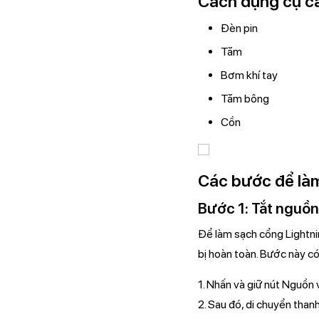
Cách dụng cụ cầ
Đèn pin
Tăm
Bơm khí tay
Tăm bông
Cồn
Các bước để là
Bước 1: Tắt nguồn
Để làm sạch cổng Lightn
bị hoàn toàn. Bước này c
1. Nhấn và giữ nút Nguồn 
2. Sau đó, di chuyển than