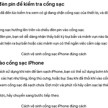
èn pin để kiểm tra cổng sạc
đã đến lúc kiểm tra xem có gì đang chặn cổng sạc của thiết bị, và đó
ổng sạc hướng lên trên và chiếu đèn pin vào cổng sạc.
 đèn pin, bạn sẽ dễ dàng nhận thấy bất kỳ bụi bẩn và mảnh vụn nào l
hát hiện ra bụi bẩn hoặc các mảnh vụn có thể ngăn việc cắm cáp sạc
vào cổng sạc iPhone
ích sử dụng khí nén để làm sạch iPhone, bạn có thể sử dụng bơm khí
các hạt như lông, lông thú cưng, hoặc bụi. Sau khi đã thổi khí vào c
xem cổng sạc đã sạch chưa. Đợi một vài phút rồi hãy cắm sạc lại thiế
ợc, hãy chuyển sang bước tiếp theo.