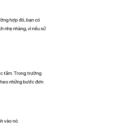
rường hợp đó, bạn có
h nhẹ nhàng, vì nếu sử
ếc tăm. Trong trường
m theo những bước đơn
nh vào nó.