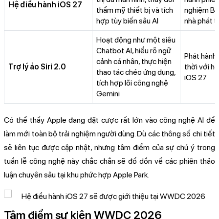
Hệ điều hành iOS 27
thẩm mỹ thiết bị và tích
nghiệm Be
hợp tùy biến sâu AI
nhà phát tr
Hoạt động như một siêu
Chatbot AI, hiểu rõ ngữ
Phát hành
cảnh cá nhân, thực hiện
Trợ lý ảo Siri 2.0
thời với h
thao tác chéo ứng dụng,
iOS 27
tích hợp lõi công nghệ
Gemini
Có thể thấy Apple đang đặt cược rất lớn vào công nghệ AI để
làm mới toàn bộ trải nghiệm người dùng. Dù các thông số chi tiết
sẽ liên tục được cập nhật, nhưng tâm điểm của sự chú ý trong
tuần lễ công nghệ này chắc chắn sẽ đổ dồn về các phiên thảo
luận chuyên sâu tại khu phức hợp Apple Park.
Tâm điểm sự kiện WWDC 2026