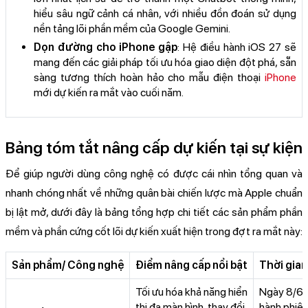
hiểu sâu ngữ cảnh cá nhân, với nhiều đồn đoán sử dụng
nền tảng lõi phần mềm của Google Gemini.
Dọn đường cho iPhone gập
: Hệ điều hành iOS 27 sẽ
mang đến các giải pháp tối ưu hóa giao diện đột phá, sẵn
sàng tương thích hoàn hảo cho mẫu điện thoại
iPhone
mới dự kiến ra mắt vào cuối năm.
Bảng tóm tắt nâng cấp dự kiến tại sự kiện
Để giúp người dùng công nghệ có được cái nhìn tổng quan và
nhanh chóng nhất về những quân bài chiến lược mà Apple chuẩn
bị lật mở, dưới đây là bảng tổng hợp chi tiết các sản phẩm phần
mềm và phần cứng cốt lõi dự kiến xuất hiện trong đợt ra mắt này:
Sản phẩm/ Công nghệ
Điểm nâng cấp nổi bật
Thời gian
Tối ưu hóa khả năng hiển
Ngày 8/6/
thị đa màn hình, thay đổi
hành phiên