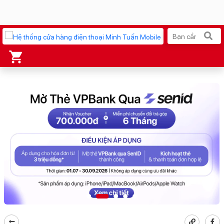
Xu hướng tìm kiếm
iPhone 17 Pro Max
MacBook Neo giá tốt
AirTag 2 Mới
Galaxy Z8 Series
AirPods 4
OPPO Reno16
Apple Watch S11
Ốp lưng Pitaka
Osmo Pocket 4
Ốp lưng Apple
Loa Marshall
Cốc sạc Apple