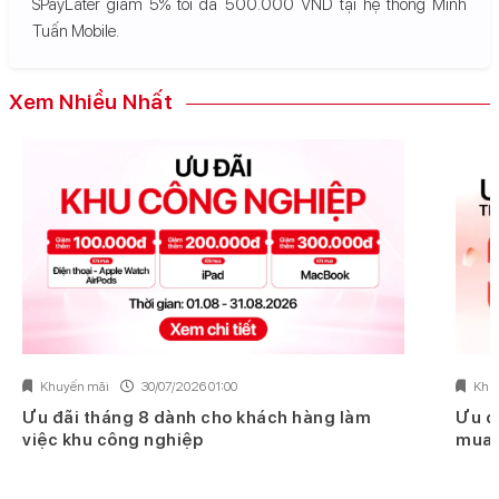
SPayLater giảm 5% tối đa 500.000 VND tại hệ thống Minh
Tuấn Mobile.
Xem Nhiều Nhất
Khuyến mãi
30/07/2026 01:00
Khu
Ưu đãi tháng 8 dành cho khách hàng làm
Ưu đ
việc khu công nghiệp
mua 