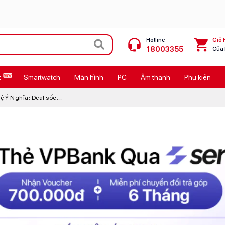
Hotline
Giỏ 
18003355
Của
t
Smartwatch
Màn hình
PC
Âm thanh
Phụ kiện
 Max
MacBook Neo giá tốt
 Ý Nghĩa: Deal sốc...
Galaxy Z8 Series
OPPO Reno16
11
Ốp lưng Pitaka
4
Ốp lưng Apple
Cốc sạc Apple