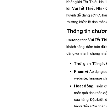
Không khí Tết Thiếu Nhi 
lớn
Vui Tết Thiếu Nhi 
huynh dễ dàng sở hữu hàn
thưởng khích lệ tinh thần
Thông tin chươn
Chương trình
Vui Tết Th
khách hàng, đảm bảo dù b
dàng và nhanh chóng nhất
Thời gian
: Từ ngày
Phạm vi
: Áp dụng s
website, fanpage chí
Hoạt động
: Triển 
món quà tinh thần độ
cửa hàng. Đặc biệt,
hàng đến sớm nhất, á