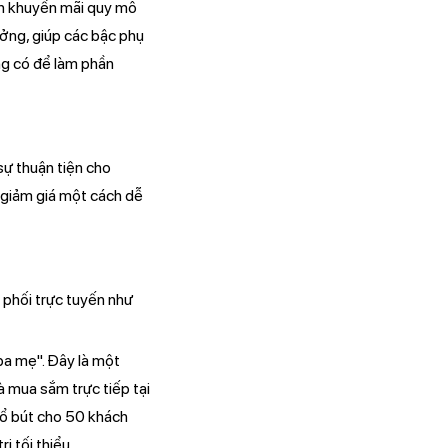
h khuyến mãi quy mô
ưởng, giúp các bậc phụ
ng có để làm phần
sự thuận tiện cho
 giảm giá một cách dễ
 phối trực tuyến như
ba mẹ". Đây là một
 mua sắm trực tiếp tại
sổ bút cho 50 khách
ị tối thiểu.