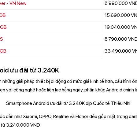
lver - VN New
8.990.000 VN
8GB
15.690.000 V
56GB
19.040.000 V
PS
8.790.000 VN
6GB
33.490.000 V
id ưu đãi từ 3.240K
hững giải pháp thiết bị di động có mức giá kinh tế hơn, cấu hình ổn 
en với công nghệ hoặc liên lạc hằng ngày, phân khúc Android chính là 
ốc dân như Xiaomi, OPPO, Realme và Honor đều góp mặt trong danh
ỉ từ 3.240.000 VND.