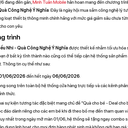
1/6 đang đến gần,
Minh Tuấn Mobile
hân hoan mang đến chương trìn
- Quà Công Nghệ Ý Nghĩa
. Đây là ngày hội mua sắm công nghệ lý t
g loạt thiết bị thông minh chính hãng với mức giá giảm sâu chưa từ
 cho con yêu.
g trình
iếu Nhi - Quà Công Nghệ Ý Nghĩa
được thiết kế nhằm tối ưu hóa 
ạn ở bất kỳ tỉnh thành nào cũng có thể tiếp cận hệ thống sản phẩm
. Thông tin cụ thể như sau:
01/06/2026
đến hết ngày
06/06/2026
.
ong song trên toàn bộ hệ thống cửa hàng trực tiếp và các kênh phân
nh thức.
khai sự kiện tương tác đặc biệt mang chủ đề "Quà cho bé - Deal cho 
c đáo dành riêng cho các em bé khi đi theo bố mẹ đến tham quan và
 duy nhất trong ngày mở màn 01/06, hệ thống sẽ tặng ngay combo 
p dụng linh hoạt cho mọi đơn hàng phát sinh mà không giới hạn giá tr