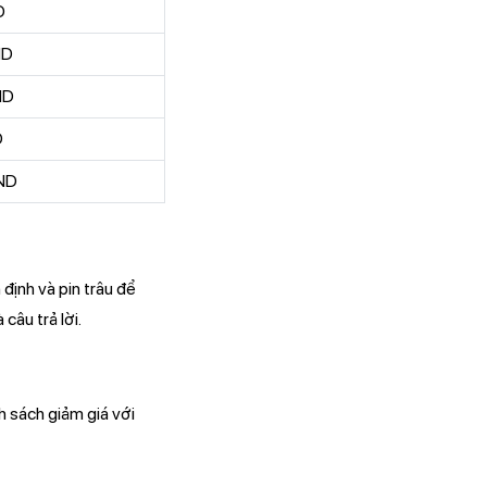
D
ND
ND
D
ND
định và pin trâu để
câu trả lời.
 sách giảm giá với