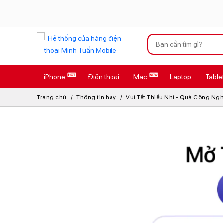
Xu hướng tìm kiếm
iPhone
Điện thoại
Mac
Laptop
Table
iPhone 17 Pro
Trang chủ
Thông tin hay
Vui Tết Thiếu Nhi - Quà Công Nghệ
AirTag 2 Mới
AirPods 4
Apple Watch S
Osmo Pocket 
Loa Marshall