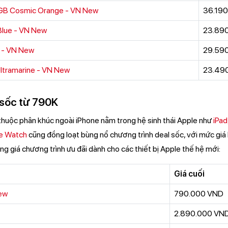
6GB Cosmic Orange - VN New
36.19
Blue - VN New
23.89
 - VN New
29.59
ltramarine - VN New
23.49
 sốc từ 790K
 thuộc phân khúc ngoài iPhone nằm trong hệ sinh thái Apple như
iPad
e Watch
cũng đồng loạt bùng nổ chương trình deal sốc, với mức giá 
g giá chương trình ưu đãi dành cho các thiết bị Apple thế hệ mới:
Giá cuối
New
790.000 VND
2.890.000 VN