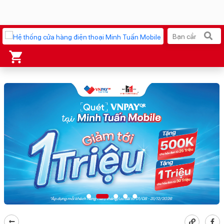
Xu hướng tìm kiếm
iPhone 17 Pro Max
MacBook Neo giá tốt
AirTag 2 Mới
Galaxy Z8 Series
AirPods 4
OPPO Reno16
Apple Watch S11
Ốp lưng Pitaka
Osmo Pocket 4
Ốp lưng Apple
Loa Marshall
Cốc sạc Apple