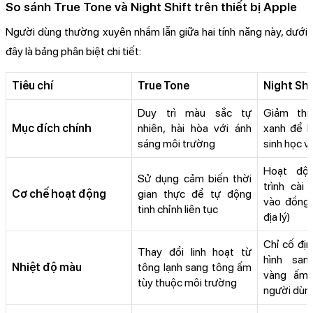
So sánh True Tone và Night Shift trên thiết bị Apple
Người dùng thường xuyên nhầm lẫn giữa hai tính năng này, dưới
đây là bảng phân biệt chi tiết:
Tiêu chí
True Tone
Night Shi
Duy trì màu sắc tự
Giảm thi
Mục đích chính
nhiên, hài hòa với ánh
xanh để b
sáng môi trường
sinh học v
Hoạt độn
Sử dụng cảm biến thời
trình cài
Cơ chế hoạt động
gian thực để tự động
vào đồng h
tinh chỉnh liên tục
địa lý)
Chỉ cố đị
Thay đổi linh hoạt từ
hình sa
Nhiệt độ màu
tông lạnh sang tông ấm
vàng ấm
tùy thuộc môi trường
người dùng