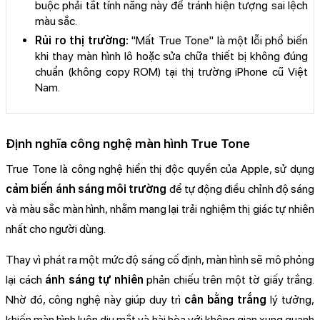
buộc phải tắt tính năng này để tránh hiện tượng sai lệch
màu sắc.
Rủi ro thị trường:
"Mất True Tone" là một lỗi phổ biến
khi thay màn hình lô hoặc sửa chữa thiết bị không đúng
chuẩn (không copy ROM) tại thị trường iPhone cũ Việt
Nam.
Định nghĩa công nghệ màn hình True Tone
True Tone là công nghệ hiển thị độc quyền của Apple, sử dụng
cảm biến ánh sáng môi trường
để tự động điều chỉnh độ sáng
và màu sắc màn hình, nhằm mang lại trải nghiệm thị giác tự nhiên
nhất cho người dùng.
Thay vì phát ra một mức độ sáng cố định, màn hình sẽ mô phỏng
lại cách
ánh sáng tự nhiên
phản chiếu trên một tờ giấy trắng.
Nhờ đó, công nghệ này giúp duy trì
cân
bằng trắng
lý tưởng,
khiến màn hình luôn dịu mắt và hài hòa với không gian xung quanh