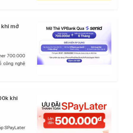
 khi mở
cher 700.000
đồ công nghệ
00k khi
góp SPayLater