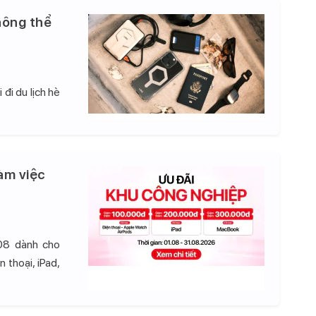
hông thể
đi du lịch hè
àm việc
08 dành cho
 thoại, iPad,