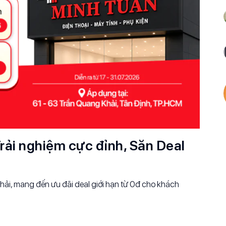
rải nghiệm cực đỉnh, Săn Deal
ải, mang đến ưu đãi deal giới hạn từ 0đ cho khách