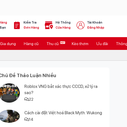
Hàng
Kiểm Tra
Hệ Thống
Tài Khoản
 Bạn
Đơn Hàng
Cửa Hàng
Đăng Nhập
Gia dụng
Hàng cũ
Thu cũ
Kèo thơm
Ưu đãi
Thông 
Chủ Đề Thảo Luận Nhiều
Roblox VNG bắt xác thực CCCD, xử lý ra
sao?
22
Cách cài đặt Việt hoá Black Myth: Wukong
14