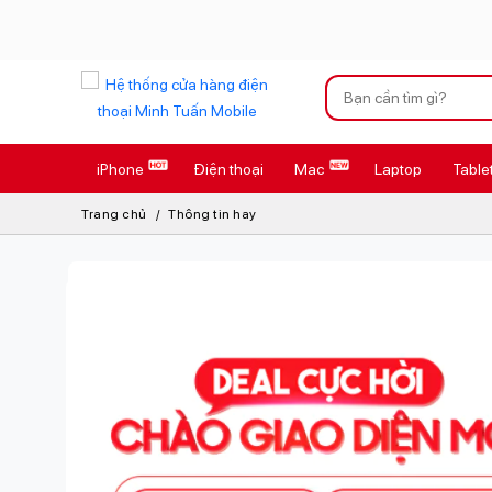
Xu hướng tìm kiếm
iPhone
Điện thoại
Mac
Laptop
Table
iPhone 17 Pro
Trang chủ
Thông tin hay
AirTag 2 Mới
AirPods 4
Apple Watch S
Osmo Pocket 
Loa Marshall