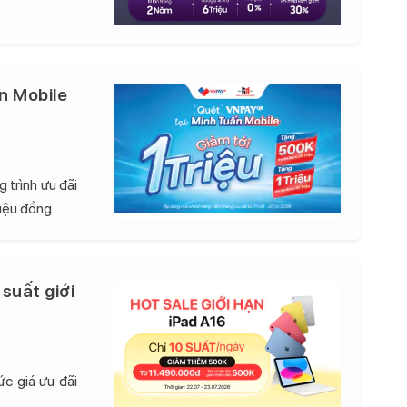
n Mobile
 trình ưu đãi
iệu đồng.
 suất giới
c giá ưu đãi