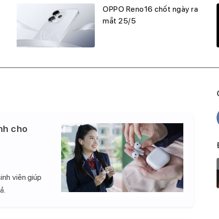
OPPO Reno16 chốt ngày ra
mắt 25/5
nh cho
inh viên giúp
ả.