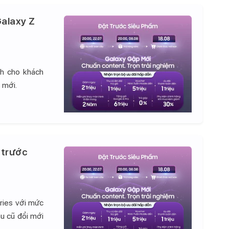
alaxy Z
nh cho khách
 mới.
 trước
ries với mức
hu cũ đổi mới