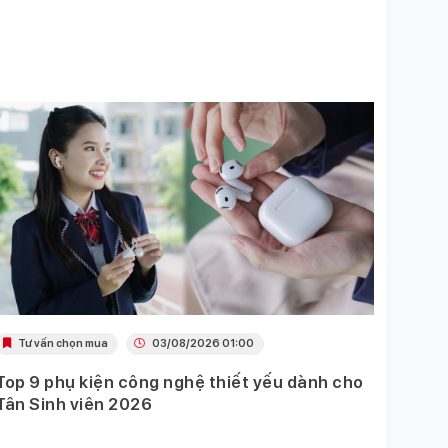
Tư vấn chọn mua
03/08/2026 01:00
Tư 
Top 9 phụ kiện công nghệ thiết yếu dành cho
Top p
Tân Sinh viên 2026
thể t