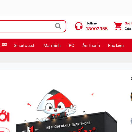
Hotline
Giỏ 
18003355
Của
t
Smartwatch
Màn hình
PC
Âm thanh
Phụ kiện
 Max
MacBook Neo giá tốt
Galaxy Z8 Series
OPPO Reno16
11
Ốp lưng Pitaka
4
Ốp lưng Apple
Cốc sạc Apple