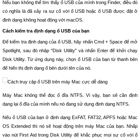
Nếu bạn không thể tìm thấy ổ USB của mình trong Finder, điều đó
có nghĩa là đã xảy ra sự cố với ổ USB hoặc ổ USB được đặt ở
định dạng không hoạt động với macOS.
Cách kiểm tra định dạng ổ USB của bạn
Để kiểm tra định dạng của ổ USB, hãy nhấn Cmd + Space để mở
Spotlight, sau đó nhập “Disk Utility” và nhấn Enter để khởi chạy
Disk Utility. Từ ứng dụng này, chọn ổ USB của bạn từ thanh bên
để hiển thị định dạng ổ bên dưới tên của nó.
Máy Mac không thể đọc ổ đĩa NTFS. Vì vậy, bạn sẽ cần định
dạng lại ổ đĩa của mình nếu nó đang sử dụng định dạng NTFS.
Nếu ổ USB của bạn ở định dạng ExFAT, FAT32, APFS hoặc Mac
OS Extended thì nó sẽ hoạt động trên máy Mac của bạn. Nhấp
vào nút First Aid trong Disk Utility để khắc phục mọi sự cố với ổ