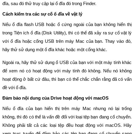
đĩa, sau đó thử truy cập lại ổ đĩa đó trong Finder.
Cách kiểm tra các sự cố ổ đĩa về vật lý
Nếu ổ đĩa flash USB hoặc ổ cứng ngoài của bạn không hiển thị
trong Tiện ích ổ đĩa (Disk Utility), thì có thể đã xảy ra sự cố vật lý
với ổ đĩa hoặc cổng USB trên máy Mac của bạn. Thay vào đó,
hãy thử sử dụng một ổ đĩa khác hoặc một cổng khác.
Ngoài ra, hãy thử sử dụng ổ USB của bạn với một máy tính khác
để xem nó có hoạt động với máy tính đó không. Nếu nó không
hoạt động ở bất cứ đâu, thì bạn có thể chắc chắn rằng đã có vấn
đề với ổ đĩa.
Đảm bảo nội dung của Drive hoạt động với macOS
Nếu ổ đĩa của bạn hiển thị trên máy Mac nhưng nó lại trống
không, thì đó có thể là vấn đề đối với loại tệp bạn đang cố chuyển.
Không phải tất cả các loại tệp đều hoạt động với macOS. Hãy
xem trực tuyến để đảm bảo các tệp bạn đang cố chuyển sang