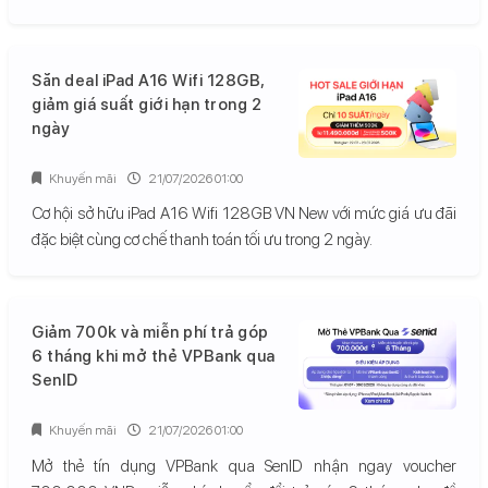
Săn deal iPad A16 Wifi 128GB,
giảm giá suất giới hạn trong 2
ngày
Khuyến mãi
21/07/2026 01:00
Cơ hội sở hữu iPad A16 Wifi 128GB VN New với mức giá ưu đãi
đặc biệt cùng cơ chế thanh toán tối ưu trong 2 ngày.
Giảm 700k và miễn phí trả góp
6 tháng khi mở thẻ VPBank qua
SenID
Khuyến mãi
21/07/2026 01:00
Mở thẻ tín dụng VPBank qua SenID nhận ngay voucher