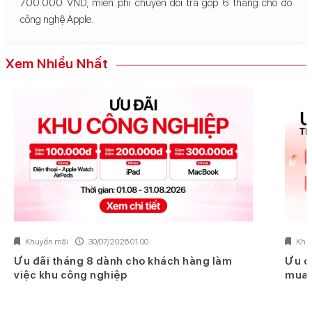
700.000 VND, miễn phí chuyển đổi trả góp 6 tháng cho đồ
công nghệ Apple.
Xem Nhiều Nhất
Khuyến mãi
30/07/2026 01:00
Khu
Ưu đãi tháng 8 dành cho khách hàng làm
Ưu đ
việc khu công nghiệp
mua 