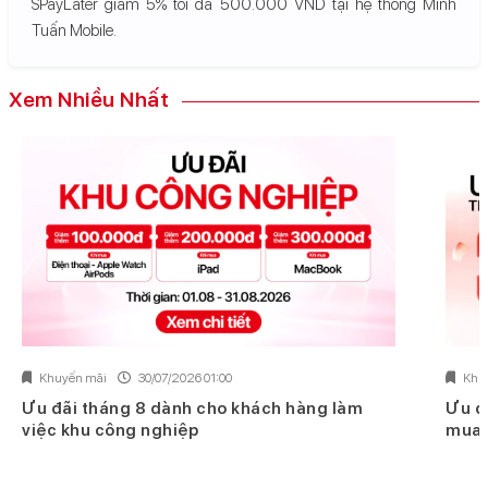
SPayLater giảm 5% tối đa 500.000 VND tại hệ thống Minh
Tuấn Mobile.
Xem Nhiều Nhất
Khuyến mãi
30/07/2026 01:00
Khu
Ưu đãi tháng 8 dành cho khách hàng làm
Ưu đ
việc khu công nghiệp
mua 