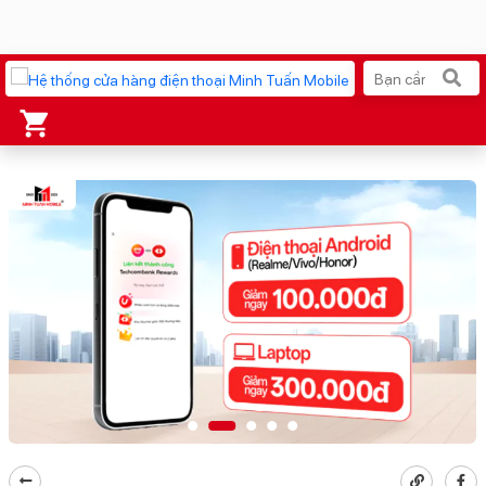
Xu hướng tìm kiếm
iPhone 17 Pro Max
MacBook Neo giá tốt
AirTag 2 Mới
Galaxy Z8 Series
AirPods 4
OPPO Reno16
Apple Watch S11
Ốp lưng Pitaka
Osmo Pocket 4
Ốp lưng Apple
Loa Marshall
Cốc sạc Apple