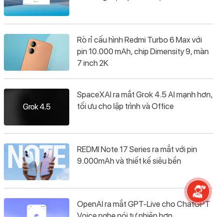
Rò rỉ cấu hình Redmi Turbo 6 Max với
pin 10.000 mAh, chip Dimensity 9, màn
7 inch 2K
SpaceXAI ra mắt Grok 4.5 AI mạnh hơn,
tối ưu cho lập trình và Office
REDMI Note 17 Series ra mắt với pin
9.000mAh và thiết kế siêu bền
OpenAI ra mắt GPT-Live cho ChatGPT
Voice nghe nói tự nhiên hơn