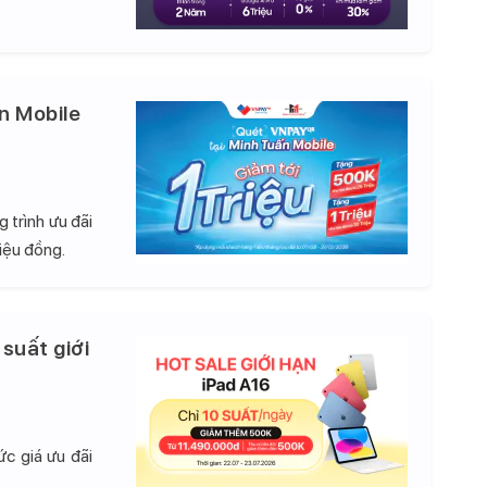
n Mobile
 trình ưu đãi
iệu đồng.
 suất giới
c giá ưu đãi