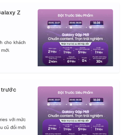
alaxy Z
nh cho khách
 mới.
 trước
ries với mức
hu cũ đổi mới