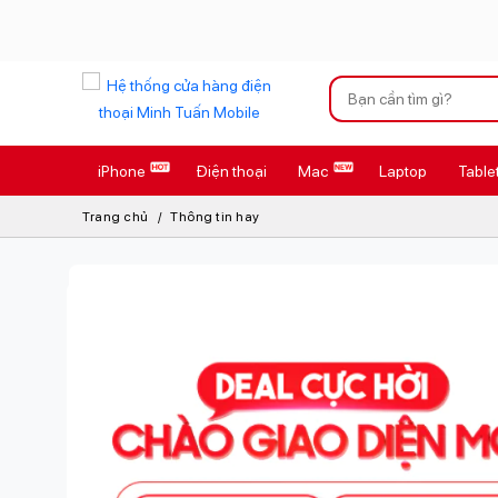
Xu hướng tìm kiếm
iPhone
Điện thoại
Mac
Laptop
Table
iPhone 17 Pro
Trang chủ
Thông tin hay
AirTag 2 Mới
AirPods 4
Apple Watch S
Osmo Pocket 
Loa Marshall