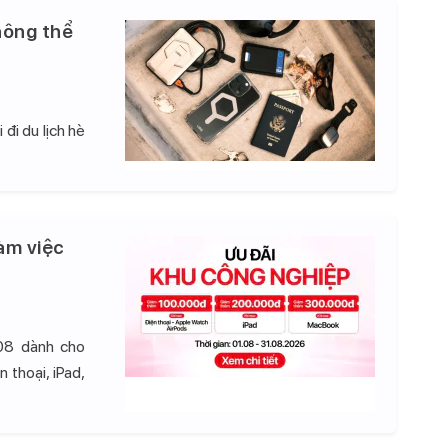
hông thể
đi du lịch hè
àm việc
08 dành cho
 thoại, iPad,