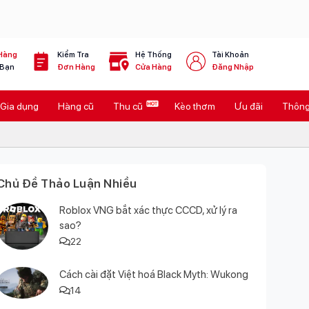
Hàng
Kiểm Tra
Hệ Thống
Tài Khoản
 Bạn
Đơn Hàng
Cửa Hàng
Đăng Nhập
Gia dụng
Hàng cũ
Thu cũ
Kèo thơm
Ưu đãi
Thông 
Chủ Đề Thảo Luận Nhiều
Roblox VNG bắt xác thực CCCD, xử lý ra
sao?
22
Cách cài đặt Việt hoá Black Myth: Wukong
14