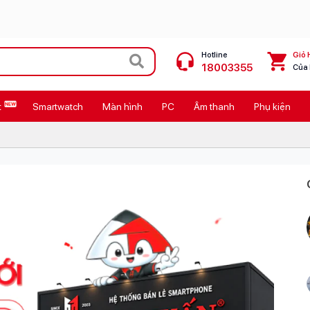
Hotline
Giỏ 
18003355
Của
t
Smartwatch
Màn hình
PC
Âm thanh
Phụ kiện
 Max
MacBook Neo giá tốt
Galaxy Z8 Series
OPPO Reno16
11
Ốp lưng Pitaka
4
Ốp lưng Apple
Cốc sạc Apple