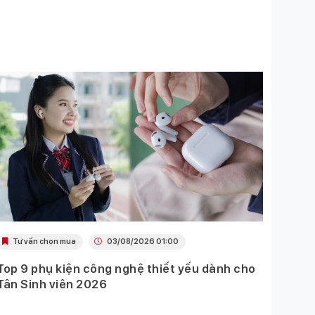
Tư vấn chọn mua
03/08/2026 01:00
Khu
Top 9 phụ kiện công nghệ thiết yếu dành cho
Ưu đã
Tân Sinh viên 2026
Mobil