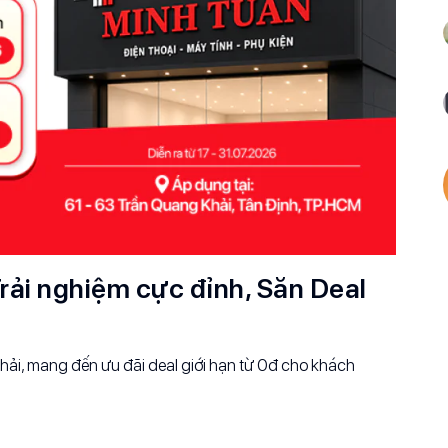
rải nghiệm cực đỉnh, Săn Deal
ải, mang đến ưu đãi deal giới hạn từ 0đ cho khách