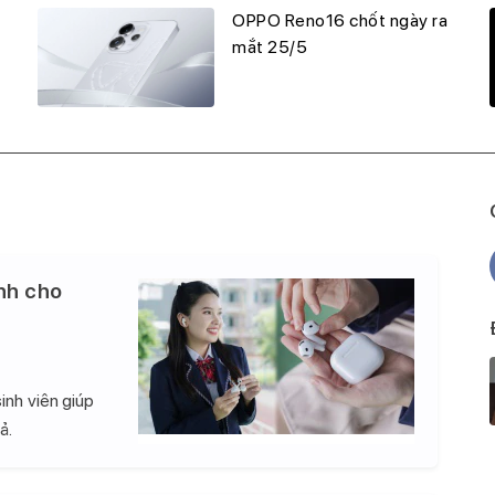
OPPO Reno16 chốt ngày ra
mắt 25/5
nh cho
inh viên giúp
ả.