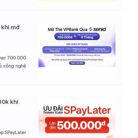
 khi mở
cher 700.000
đồ công nghệ
00k khi
góp SPayLater