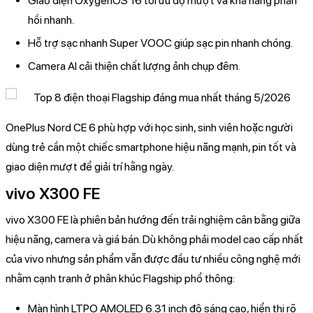
Giao diện OxygenOS 16 tối ưu độ mượt và khả năng phản
hồi nhanh.
Hỗ trợ sạc nhanh Super VOOC giúp sạc pin nhanh chóng.
Camera AI cải thiện chất lượng ảnh chụp đêm.
OnePlus Nord CE 6 phù hợp với học sinh, sinh viên hoặc người
dùng trẻ cần một chiếc smartphone hiệu năng mạnh, pin tốt và
giao diện mượt để giải trí hằng ngày.
vivo X300 FE
vivo X300 FE là phiên bản hướng đến trải nghiệm cân bằng giữa
hiệu năng, camera và giá bán. Dù không phải model cao cấp nhất
của vivo nhưng sản phẩm vẫn được đầu tư nhiều công nghệ mới
nhằm cạnh tranh ở phân khúc Flagship phổ thông:
Màn hình LTPO AMOLED 6.31 inch độ sáng cao, hiển thị rõ