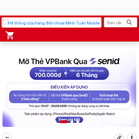
Xu hướng tìm kiếm
iPhone 17 Pro Max
MacBook Neo giá tốt
AirTag 2 Mới
Galaxy Z8 Series
AirPods 4
OPPO Reno16
Apple Watch S11
Ốp lưng Pitaka
Osmo Pocket 4
Ốp lưng Apple
Loa Marshall
Cốc sạc Apple