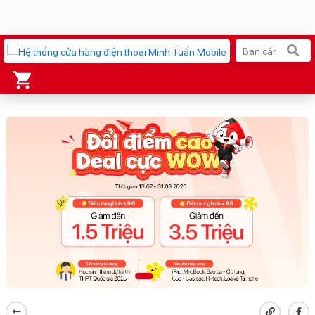
Xu hướng tìm kiếm
iPhone 17 Pro Max
MacBook Neo giá tốt
AirTag 2 Mới
Galaxy Z8 Series
AirPods 4
OPPO Reno16
Apple Watch S11
Ốp lưng Pitaka
Osmo Pocket 4
Ốp lưng Apple
Loa Marshall
Cốc sạc Apple