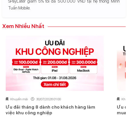
SPayLater giảm 5% tối đa 500.000 VND tại hệ thống Minh
Tuấn Mobile.
Xem Nhiều Nhất
Khuyến mãi
30/07/2026 01:00
Khu
Ưu đãi tháng 8 dành cho khách hàng làm
Ưu đ
việc khu công nghiệp
mua 