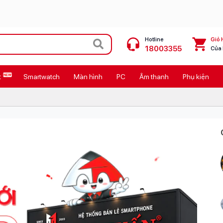
Hotline
Giỏ 
18003355
Của
t
Smartwatch
Màn hình
PC
Âm thanh
Phụ kiện
 Max
MacBook Neo giá tốt
Galaxy Z8 Series
OPPO Reno16
11
Ốp lưng Pitaka
4
Ốp lưng Apple
Cốc sạc Apple