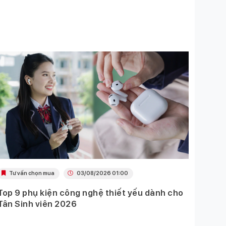
Tư vấn chọn mua
03/08/2026 01:00
Tư 
Top 9 phụ kiện công nghệ thiết yếu dành cho
Top p
Tân Sinh viên 2026
thể t