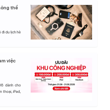
hông thể
đi du lịch hè
àm việc
08 dành cho
 thoại, iPad,