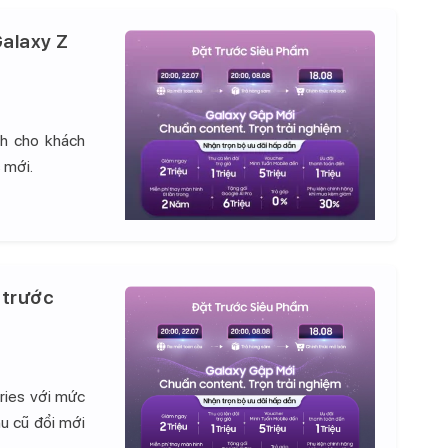
alaxy Z
nh cho khách
 mới.
 trước
ries với mức
hu cũ đổi mới