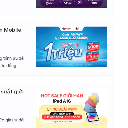
n Mobile
 trình ưu đãi
iệu đồng.
 suất giới
c giá ưu đãi