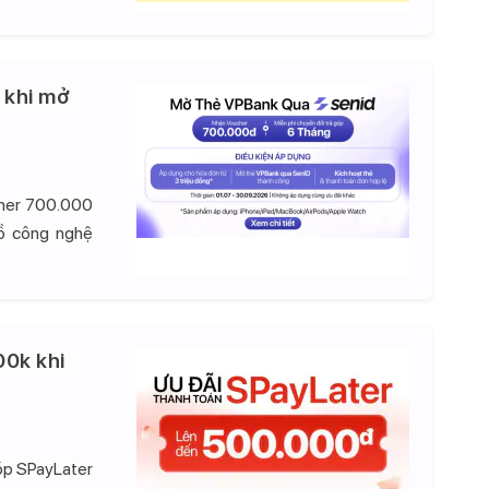
 khi mở
cher 700.000
đồ công nghệ
00k khi
góp SPayLater