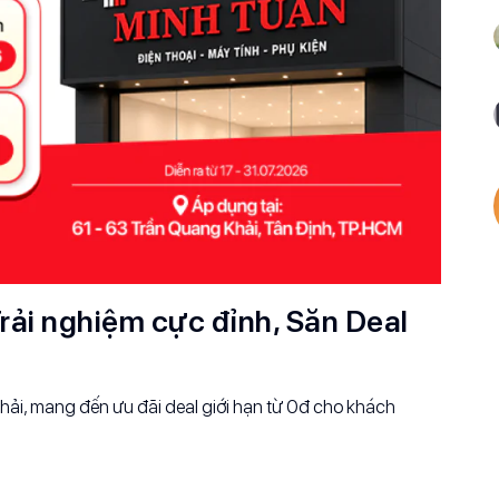
rải nghiệm cực đỉnh, Săn Deal
ải, mang đến ưu đãi deal giới hạn từ 0đ cho khách