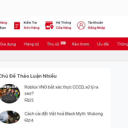
Hàng
Kiểm Tra
Hệ Thống
Tài Khoản
 Bạn
Đơn Hàng
Cửa Hàng
Đăng Nhập
Gia dụng
Hàng cũ
Thu cũ
Kèo thơm
Ưu đãi
Thông 
Chủ Đề Thảo Luận Nhiều
Roblox VNG bắt xác thực CCCD, xử lý ra
sao?
22
Cách cài đặt Việt hoá Black Myth: Wukong
14