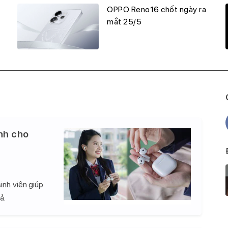
OPPO Reno16 chốt ngày ra
mắt 25/5
nh cho
inh viên giúp
ả.