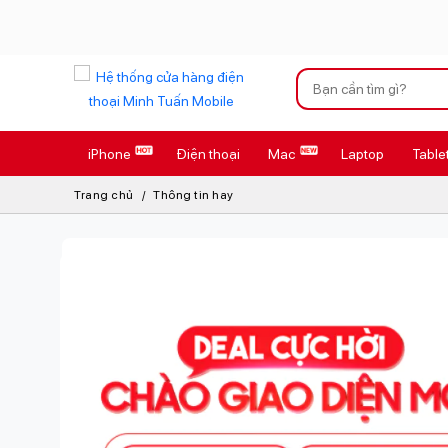
Xu hướng tìm kiếm
iPhone
Điện thoại
Mac
Laptop
Table
iPhone 17 Pro
Trang chủ
Thông tin hay
AirTag 2 Mới
AirPods 4
Apple Watch S
Osmo Pocket 
Loa Marshall