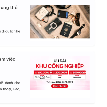
hông thể
đi du lịch hè
àm việc
08 dành cho
 thoại, iPad,