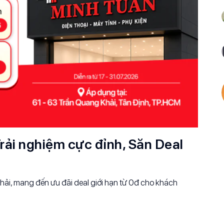
rải nghiệm cực đỉnh, Săn Deal
ải, mang đến ưu đãi deal giới hạn từ 0đ cho khách