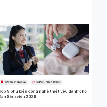
Tư vấn chọn mua
03/08/2026 01:00
Khu
Top 9 phụ kiện công nghệ thiết yếu dành cho
Ưu đã
Tân Sinh viên 2026
Mobil