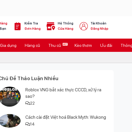
Hàng
Kiểm Tra
Hệ Thống
Tài Khoản
 Bạn
Đơn Hàng
Cửa Hàng
Đăng Nhập
Gia dụng
Hàng cũ
Thu cũ
Kèo thơm
Ưu đãi
Thông 
Chủ Đề Thảo Luận Nhiều
Roblox VNG bắt xác thực CCCD, xử lý ra
sao?
22
Cách cài đặt Việt hoá Black Myth: Wukong
14