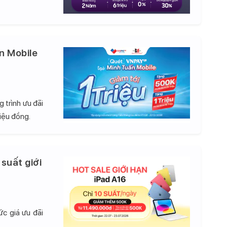
n Mobile
 trình ưu đãi
iệu đồng.
 suất giới
c giá ưu đãi