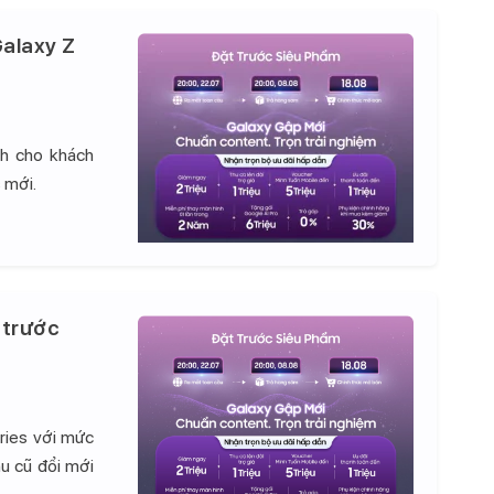
alaxy Z
nh cho khách
 mới.
 trước
ries với mức
hu cũ đổi mới