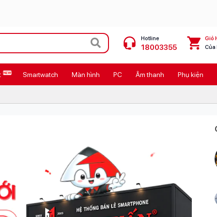
Hotline
Giỏ 
18003355
Của
t
Smartwatch
Màn hình
PC
Âm thanh
Phụ kiện
 Max
MacBook Neo giá tốt
Galaxy Z8 Series
OPPO Reno16
11
Ốp lưng Pitaka
4
Ốp lưng Apple
Cốc sạc Apple