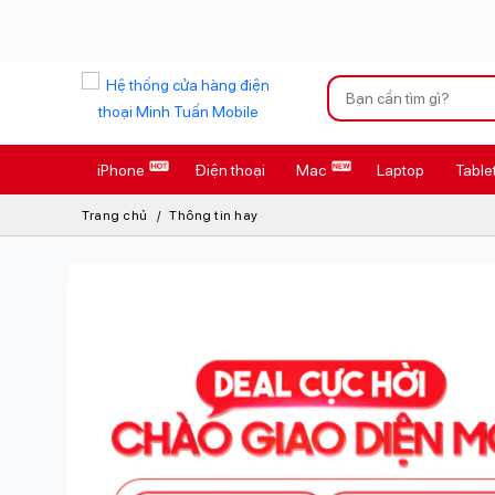
Xu hướng tìm kiếm
iPhone
Điện thoại
Mac
Laptop
Table
iPhone 17 Pro
Trang chủ
Thông tin hay
AirTag 2 Mới
AirPods 4
Apple Watch S
Osmo Pocket 
Loa Marshall