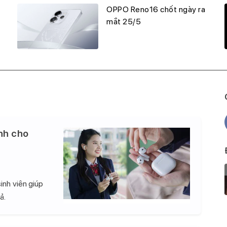
OPPO Reno16 chốt ngày ra
mắt 25/5
nh cho
inh viên giúp
ả.