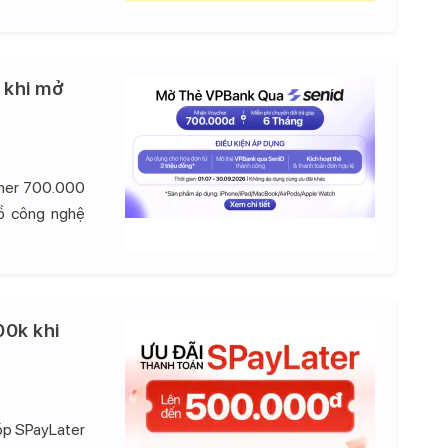
 khi mở
cher 700.000
đồ công nghệ
00k khi
góp SPayLater