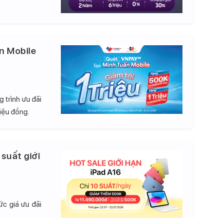
n Mobile
 trình ưu đãi
iệu đồng.
 suất giới
c giá ưu đãi