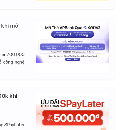
 khi mở
cher 700.000
đồ công nghệ
00k khi
góp SPayLater