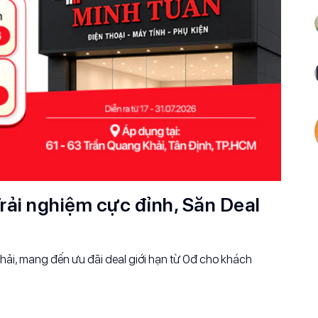
rải nghiệm cực đỉnh, Săn Deal
ải, mang đến ưu đãi deal giới hạn từ 0đ cho khách