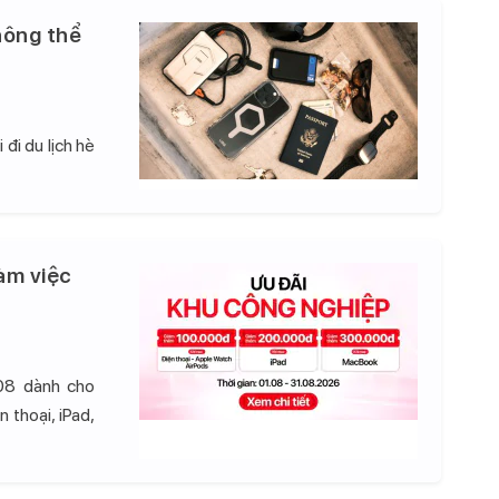
hông thể
đi du lịch hè
àm việc
08 dành cho
 thoại, iPad,