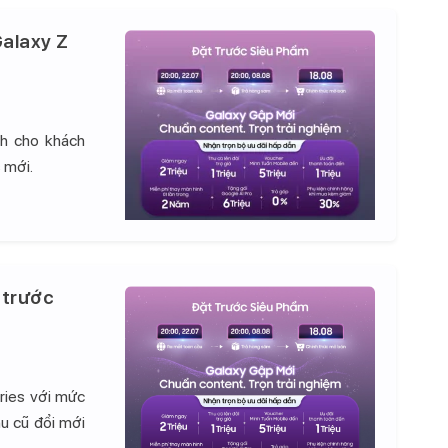
alaxy Z
nh cho khách
 mới.
 trước
ries với mức
hu cũ đổi mới