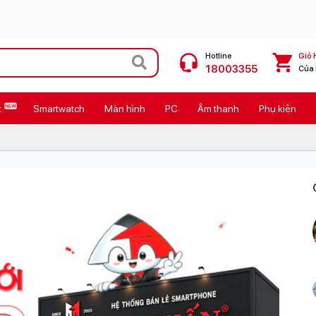
Hotline
Giỏ 
18003355
Của
t
Smartwatch
Màn hình
PC
Âm thanh
Phụ kiện
 Max
MacBook Neo giá tốt
Galaxy Z8 Series
OPPO Reno16
11
Ốp lưng Pitaka
4
Ốp lưng Apple
Cốc sạc Apple