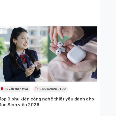
Tư vấn chọn mua
03/08/2026 01:00
Khu
Top 9 phụ kiện công nghệ thiết yếu dành cho
Ưu đã
Tân Sinh viên 2026
Mobil