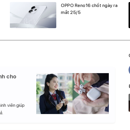
OPPO Reno16 chốt ngày ra
mắt 25/5
nh cho
inh viên giúp
ả.