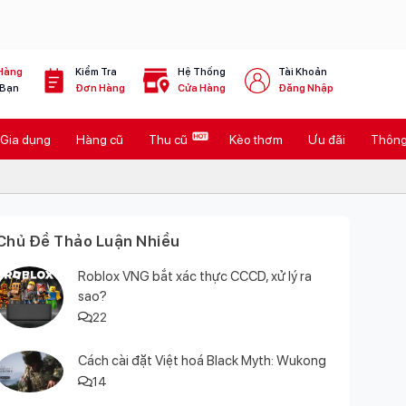
Hàng
Kiểm Tra
Hệ Thống
Tài Khoản
 Bạn
Đơn Hàng
Cửa Hàng
Đăng Nhập
Gia dụng
Hàng cũ
Thu cũ
Kèo thơm
Ưu đãi
Thông 
Chủ Đề Thảo Luận Nhiều
Roblox VNG bắt xác thực CCCD, xử lý ra
sao?
22
Cách cài đặt Việt hoá Black Myth: Wukong
14