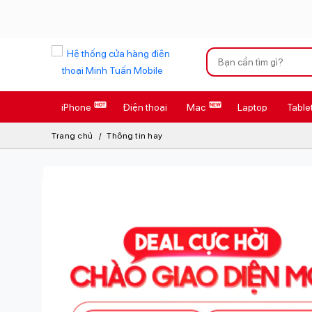
Xu hướng tìm kiếm
iPhone
Điện thoại
Mac
Laptop
Table
iPhone 17 Pro
Trang chủ
Thông tin hay
AirTag 2 Mới
AirPods 4
Apple Watch S
Osmo Pocket 
Loa Marshall