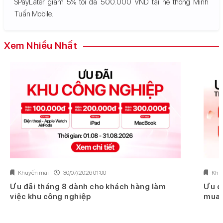
SPayLater giảm 5% tối đa 500.000 VND tại hệ thống Minh
Tuấn Mobile.
Xem Nhiều Nhất
Khuyến mãi
30/07/2026 01:00
Khu
Ưu đãi tháng 8 dành cho khách hàng làm
Ưu đ
việc khu công nghiệp
mua 