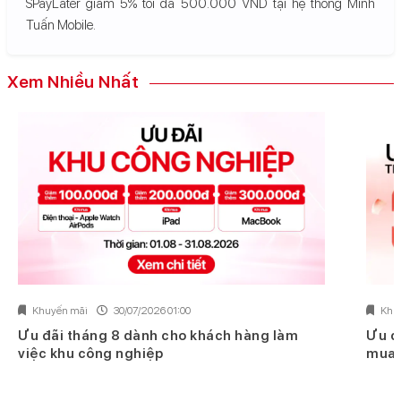
SPayLater giảm 5% tối đa 500.000 VND tại hệ thống Minh
Tuấn Mobile.
Xem Nhiều Nhất
Khuyến mãi
30/07/2026 01:00
Khu
Ưu đãi tháng 8 dành cho khách hàng làm
Ưu đ
việc khu công nghiệp
mua 