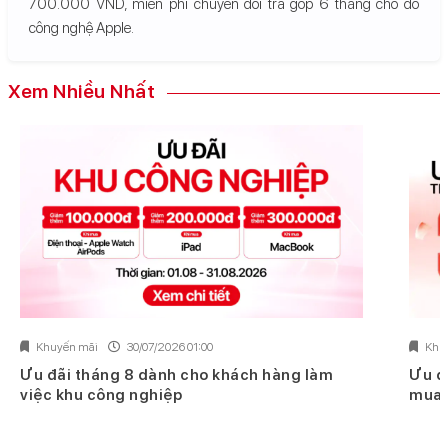
700.000 VND, miễn phí chuyển đổi trả góp 6 tháng cho đồ
công nghệ Apple.
Xem Nhiều Nhất
Khuyến mãi
30/07/2026 01:00
Khu
Ưu đãi tháng 8 dành cho khách hàng làm
Ưu đ
việc khu công nghiệp
mua 