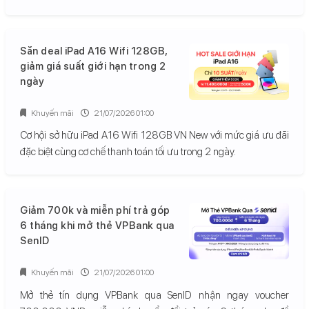
Săn deal iPad A16 Wifi 128GB,
giảm giá suất giới hạn trong 2
ngày
Khuyến mãi
21/07/2026 01:00
Cơ hội sở hữu iPad A16 Wifi 128GB VN New với mức giá ưu đãi
đặc biệt cùng cơ chế thanh toán tối ưu trong 2 ngày.
Giảm 700k và miễn phí trả góp
6 tháng khi mở thẻ VPBank qua
SenID
Khuyến mãi
21/07/2026 01:00
Mở thẻ tín dụng VPBank qua SenID nhận ngay voucher